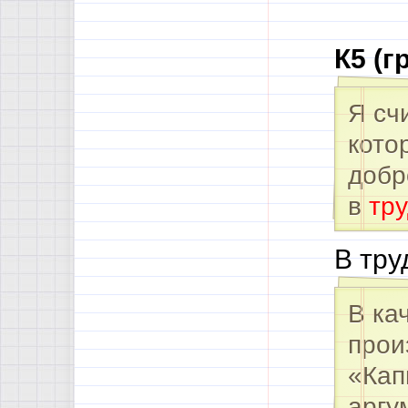
К5 (г
Я сч
кото
добр
в
тр
В тру
В ка
прои
«Кап
аргу