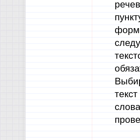
речев
пункт
форма
следу
текст
обяза
Выбир
текст
слова
прове