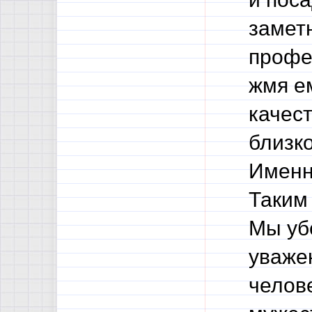
заметн
профес
жмя е
качест
близко
Именн
Таким
Мы уб
уваже
челове