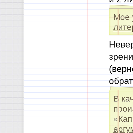
Мое
лите
Невер
зрени
(верн
обрат
В ка
прои
«Кап
аргу