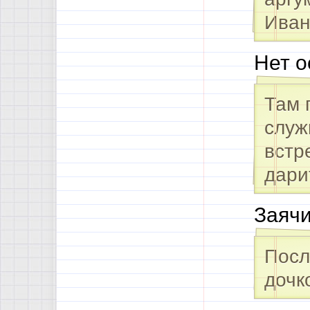
Иван
Нет о
Там 
служ
встр
дар
Заячи
Посл
дочк