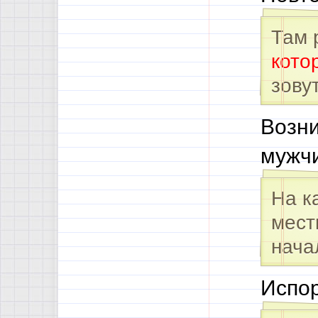
Там 
кото
зову
Возни
мужчи
На к
мест
нач
Испор