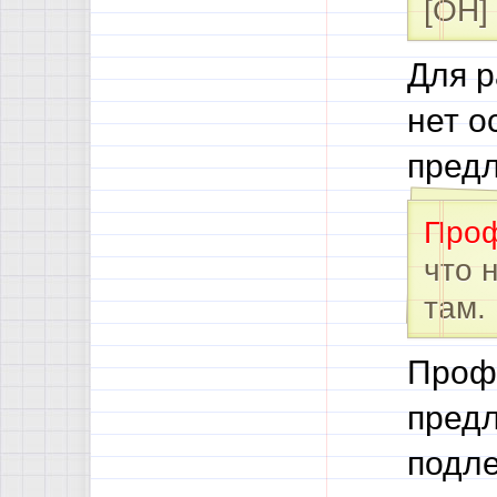
[ОН]
Для р
нет о
предл
Про
что 
там.
Профе
предл
подле