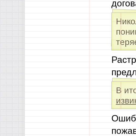
догов
Нико
пони
теря
Раст
пред
В ит
изви
Ошибк
пожав