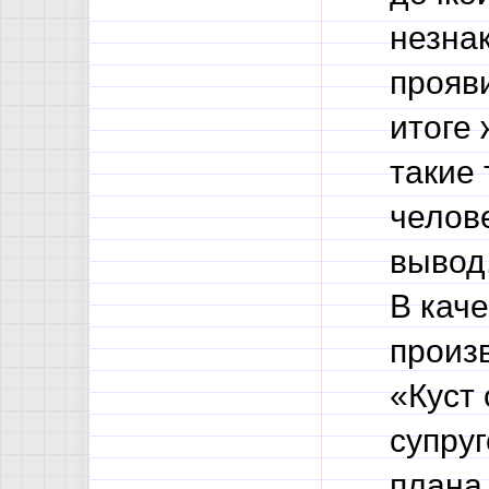
незнак
прояв
итоге 
такие
челов
вывод,
В каче
произ
«Куст 
супруг
плана