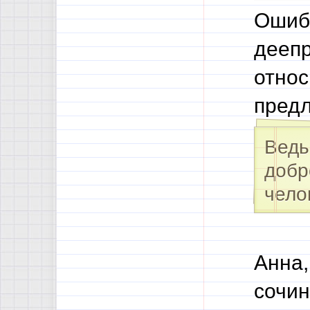
Ошибк
деепр
относ
пред
Ведь
добр
чело
Анна,
сочин