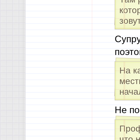
кото
зову
Супру
поэто
На к
мест
нача
Не по
Проф
что 