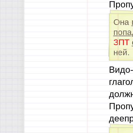
Пропу
Она
попа
ЗПТ
ней.
Видо-
глаго
должн
Проп
деепр