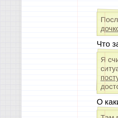
Посл
дочк
Что з
Я сч
ситу
пост
дост
О как
Там 