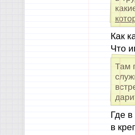
каки
кото
Как к
Что и
Там 
служ
встр
дари
Где в
в кре