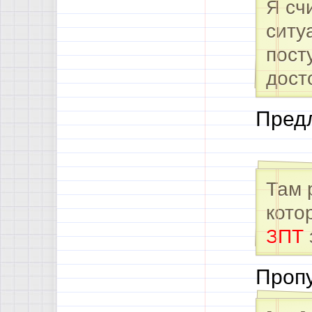
Я сч
ситу
пост
дост
Пред
Там 
кото
ЗПТ
Проп