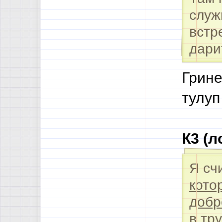
служ
встр
дари
Грине
тулуп
К3 (л
Я сч
кото
добр
в тр