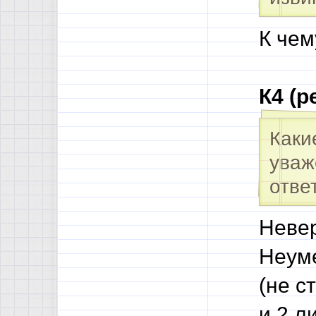
К чем
К4 (р
Каки
уваж
отве
Невер
Неуме
(не с
и 2 л