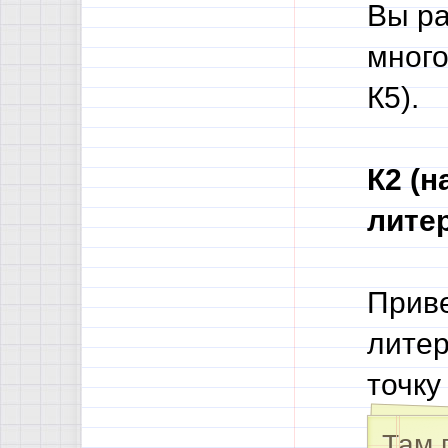
Вы ра
много
К5).
К2 (
литер
Прив
литер
точку
Там 