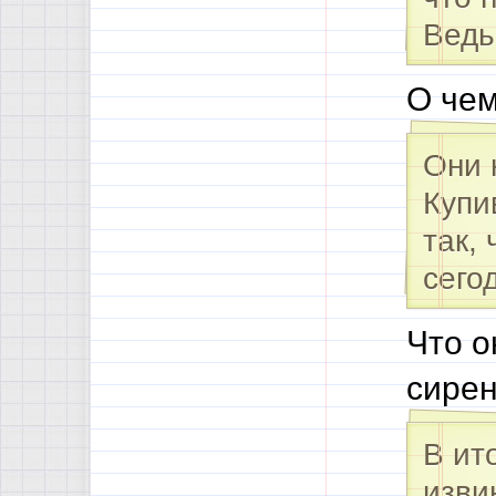
Ведь
О чем
Они 
Купи
так,
сего
Что о
сире
В ит
изви