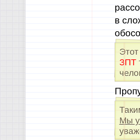
рассо
в сло
обосо
Этот
ЗПТ
чело
Пропу
Таки
Мы у
уваж