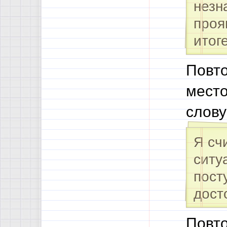
незн
проя
итог
Повто
место
слову
Я сч
ситу
пост
дост
Повто