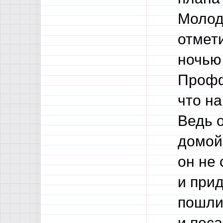
Молод
отмети
ночью 
Профф
что на
Ведь о
домой 
он не 
и при
пошли 
и поса