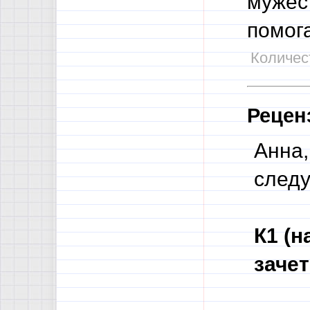
мужест
помог
Количест
Рецен
Анна,
след
К1 (н
зачет