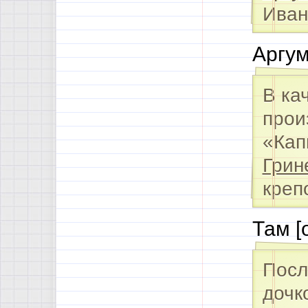
Иван
Аргум
В ка
прои
«Кап
Грин
креп
Там [
Посл
дочк