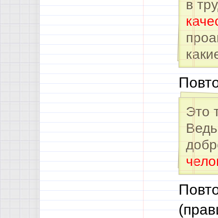
в тр
каче
проа
каки
Повт
Это 
Ведь
добр
чело
Повто
(прав