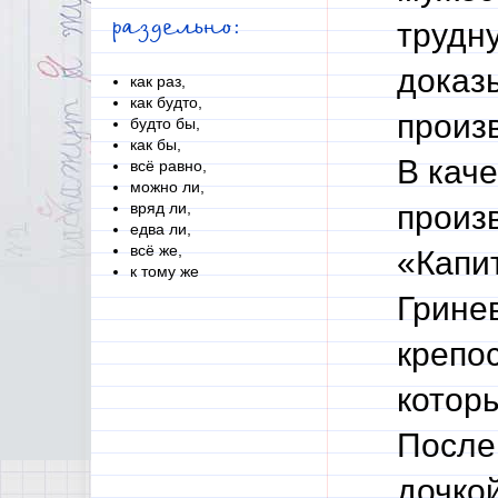
раздельно:
трудн
доказ
как раз,
как будто,
произ
будто бы,
как бы,
В каче
всё равно,
можно ли,
вряд ли,
произ
едва ли,
всё же,
«Капит
к тому же
Грине
крепос
которы
После
дочкой