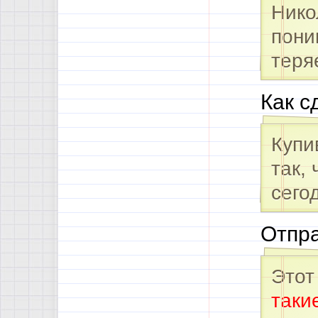
Нико
пони
теря
Как с
Купи
так,
сего
Отпра
Этот
таки