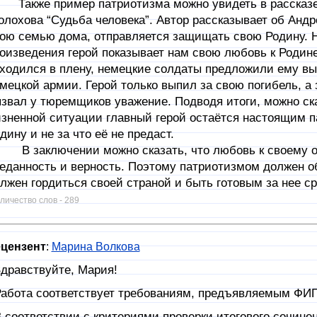
кже пример патриотизма можно увидеть в рассказе
лохова “Судьба человека”. Автор рассказывает об Андр
ою семью дома, отправляется защищать свою Родину. Н
оизведения герой показывает нам свою любовь к Родине
ходился в плену, немецкие солдаты предложили ему вып
мецкой армии. Герой только выпил за свою погибель, а 
звал у тюремщиков уважение. Подводя итоги, можно ска
зненной ситуации главный герой остаётся настоящим п
дину и не за что её не предаст.
заключении можно сказать, что любовь к своему от
еданность и верность. Поэтому патриотизмом должен о
лжен гордиться своей страной и быть готовым за нее с
личество слов - 289
цензент
:
Марина Волкова
дравствуйте, Мария!
абота соответствует требованиям, предъявляемым ФИП
 соответствии с критериями проверки итогового сочине