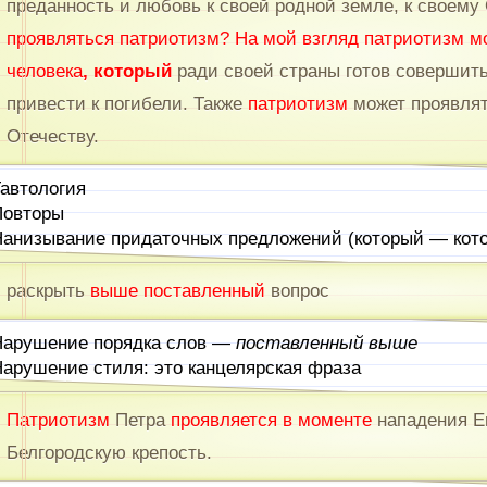
преданность и любовь к своей родной земле, к своему
проявл
яться
патриотизм
? На мой взгляд
патриотизм
мо
человека
,
который
ради своей страны готов совершить
привести к погибели. Также
патриотизм
может проявлят
Отечеству.
автология
Повторы
анизывание придаточных предложений (который — кот
раскрыть
выше поставленный
вопрос
арушение порядка слов —
поставленный выше
арушение стиля: это канцелярская фраза
Патриотизм
Петра
проявляется в моменте
нападения Е
Белгородскую крепость.