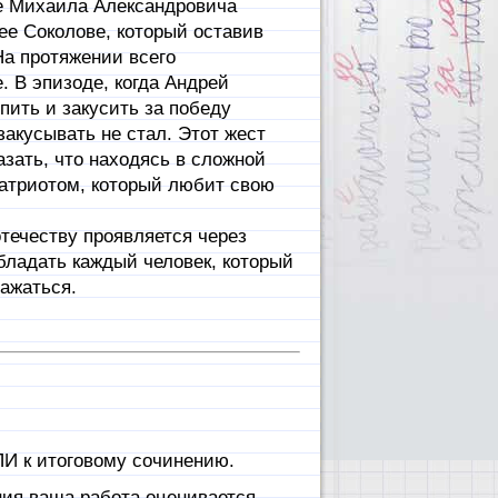
 Михаила Александровича
ее Соколове, который оставив
а протяжении всего
. В эпизоде, когда Андрей
ить и закусить за победу
закусывать не стал. Этот жест
зать, что находясь в сложной
атриотом, который любит свою
ечеству проявляется через
бладать каждый человек, который
ражаться.
И к итоговому сочинению.
ния ваша работа оценивается