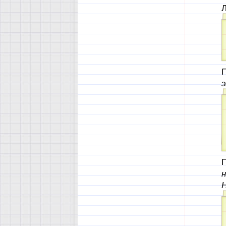
Л
П
П
Н