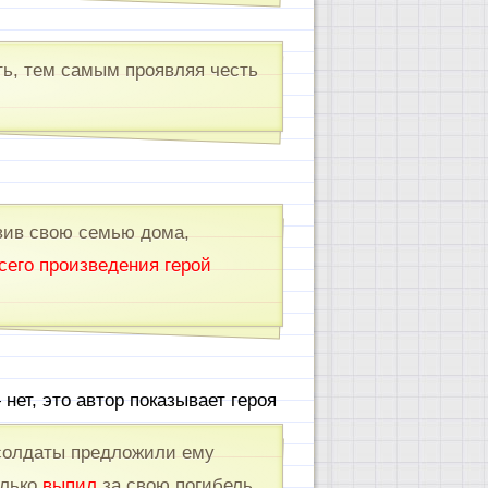
ь, тем самым проявляя честь
вив свою семью дома,
сего произведения герой
—
нет, это автор показывает героя
 солдаты предложили ему
олько
выпил
за свою погибель,