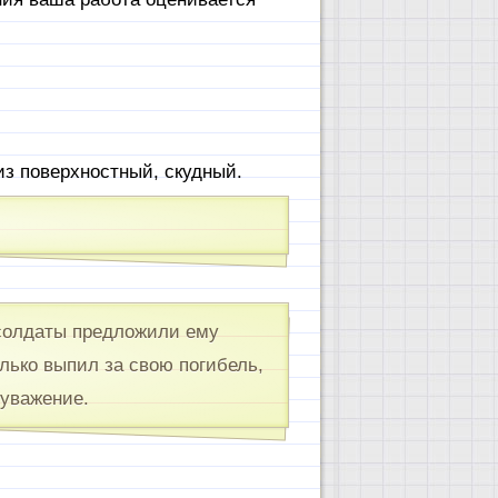
з поверхностный, скудный.
 солдаты предложили ему
лько выпил за свою погибель,
 уважение.