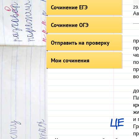
Сочинение ЕГЭ
29
Ав
Сочинение ОГЭ
Че
пр
Отправить на проверку
пр
че
Мои сочинения
по
пр
во
Пр
до
Па
кр
жи
и 
ЦЕ
Гр
пр