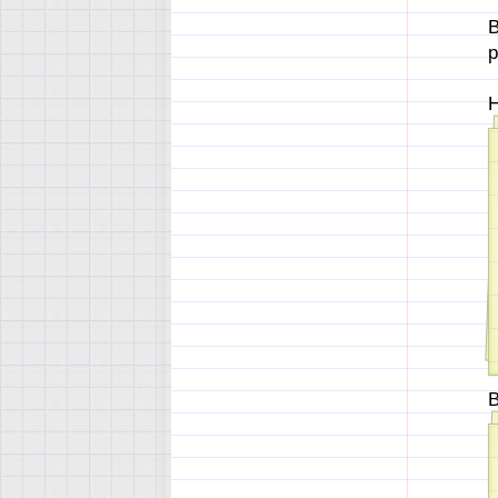
В
р
Н
В