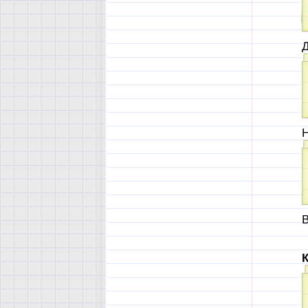
Д
Н
В
К