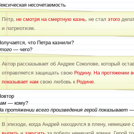
ексическая несочетаемость
Пётр,
не смотря на смертную казн
ь
, не стал
этого
делат
и патриотизм.
олучается, что Петра казнили?
этого
— чего?
Автор рассказывает об Андрее Соколове, который оста
отправляется защищать свою
Родину
.
На протяжении в
показывает
нам
свою любовь к
Родине
.
овтор
нам
— кому?
а протяжении всего произведения герой показывает 
В эпизоде, когда Андрей находился в плену, немецкие
выпить
и
закусить
за победу немецкой армии. Герой т