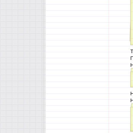
Т
Н
Н
Н