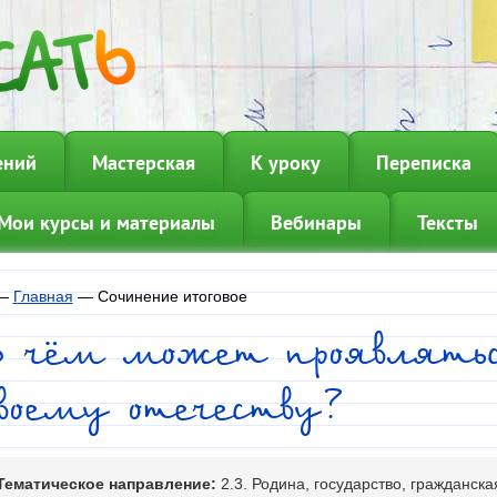
ений
Мастерская
К уроку
Переписка
Мои курсы и материалы
Вебинары
Тексты
—
Главная
—
Сочинение итоговое
В чём может проявлятьс
воему отечеству?
Тематическое направление:
2.3. Родина, государство, гражданск