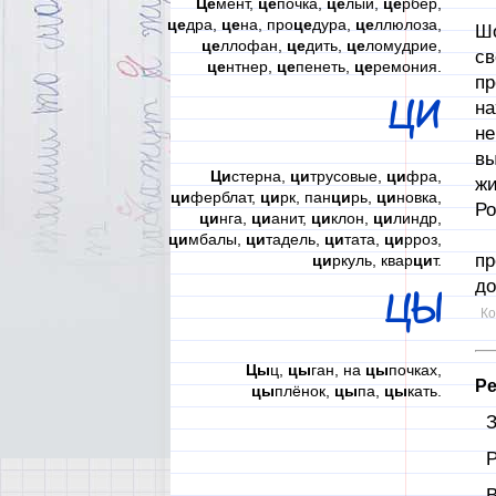
Це
мент,
це
почка,
це
лый,
це
рбер,
Та
це
дра,
це
на, про
це
дура,
це
ллюлоза,
Шо
це
ллофан,
це
дить,
це
ломудрие,
св
це
нтнер,
це
пенеть,
це
ремония.
пр
ЦИ
на
не
вы
Ци
стерна,
ци
трусовые,
ци
фра,
жи
ци
ферблат,
ци
рк, пан
ци
рь,
ци
новка,
Ро
ци
нга,
ци
анит,
ци
клон,
ци
линдр,
В 
ци
мбалы,
ци
тадель,
ци
тата,
ци
рроз,
пр
ци
ркуль, квар
ци
т.
до
ЦЫ
Ко
Цы
ц,
цы
ган, на
цы
почках,
Ре
цы
плёнок,
цы
па,
цы
кать.
З
Р
В