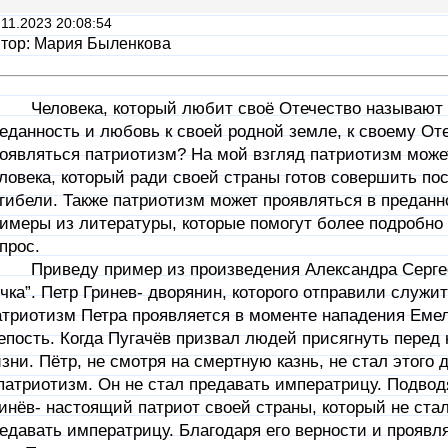
.11.2023 20:08:54
тор: Мария Быленкова
ловека, который любит своё Отечество называют п
еданность и любовь к своей родной земле, к своему Оте
оявляться патриотизм? На мой взгляд патриотизм може
ловека, который ради своей страны готов совершить пос
гибели. Также патриотизм может проявляться в преданн
имеры из литературы, которые помогут более подробно
прос.
иведу пример из произведения Александра Сергеев
чка”. Петр Гринев- дворянин, которого отправили служит
триотизм Петра проявляется в моменте нападения Емел
епость. Когда Пугачёв призвал людей присягнуть перед
зни. Пётр, не смотря на смертную казнь, не стал этого
патриотизм. Он не стал предавать императрицу. Подводя
инёв- настоящий патриот своей страны, который не ста
едавать императрицу. Благодаря его верности и проявл