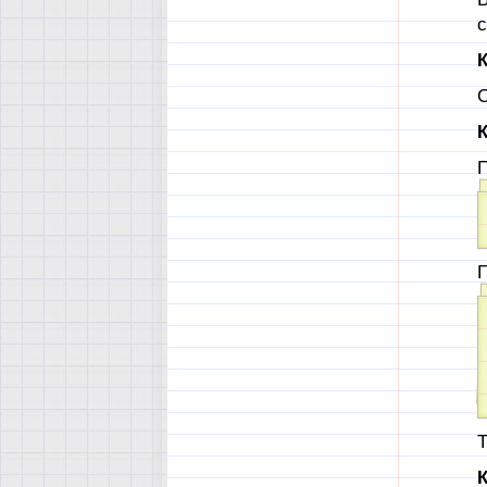
К
С
К
П
Г
Т
К