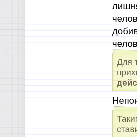
лишня
челов
добив
челов
Для 
прих
дейс
Непон
Таки
став