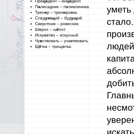
Пре
це
дент – ин
ци
дент.
П
а
лисадник – п
о
ликлиника.
уметь 
Трен
е
р – трен
и
ровка.
След
ующ
ий – буд
ущ
ий.
стало
Сверс
т
ник – ровесник.
Ш
о
рох – ш
ё
пот.
произ
Иску
сс
тво – искусный.
Чу
в
ствовать – уча
ст
вовать.
людей,
Щ
ё
тка – трещ
о
тка.
капита
абсол
добит
Главн
несмот
уверен
искать