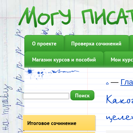
О проекте
Проверка сочинений
Магазин курсов и пособий
Мои курс
—
Гла
Како
цел
Итоговое сочинение