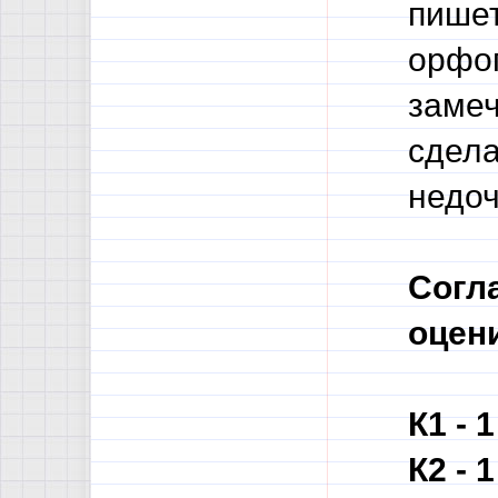
пишет
орфо
замеч
сдела
недоч
Согл
оцен
К1 - 
К2 - 