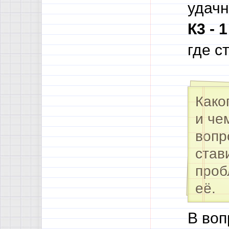
удачн
К3 - 
где с
Како
и че
вопр
став
проб
её.
В воп