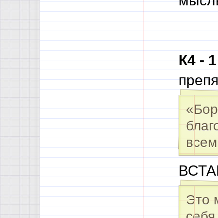
мысль
К4 - 
препя
«Бор
благ
всем
ВСТ
Это 
себя