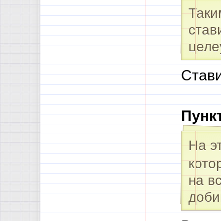
Таки
став
целе
Стави
Пункт
На э
кото
на в
доби