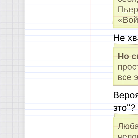
Пьер
«Вой
Не хв
Но с
прос
все 
Вероя
это"?
Люб
чело