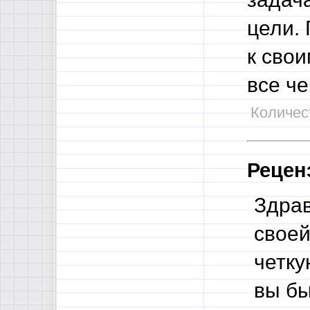
цели. 
к сво
все че
Количест
Рецен
Здрав
своей
четку
вы бы