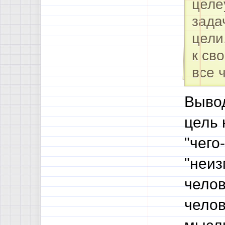
целе
зада
цели
к св
все 
Вывод
цель 
"чего
"неиз
челов
челов