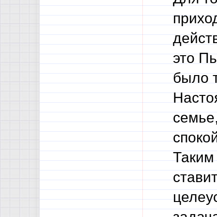
приход
действ
это П
было т
Насто
семье
спокой
Таким
ставит
целеу
задач