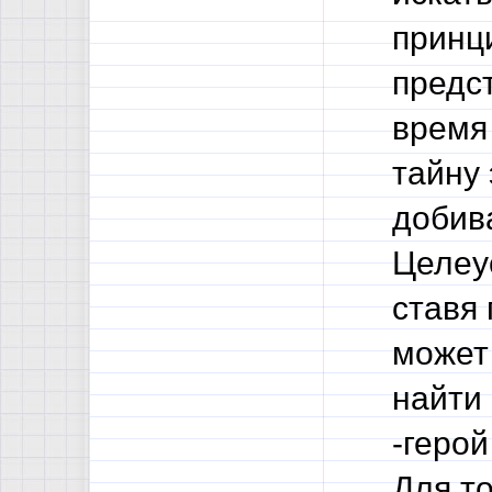
принц
предст
время
тайну
добива
Целеу
ставя 
может
найти 
-герой
Для то