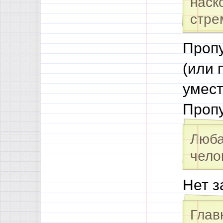
наск
стре
Пропу
(или 
умест
Пропу
Люба
чело
Нет з
Глав