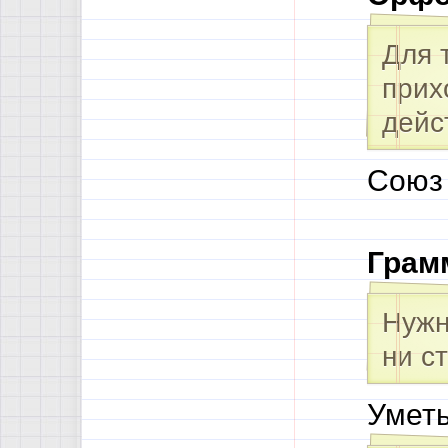
Для 
прих
дейс
Союз
Грам
Нужн
ни с
Уметь