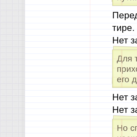
Пере
тире.
Нет з
Для 
прих
его 
Нет з
Нет з
Но с