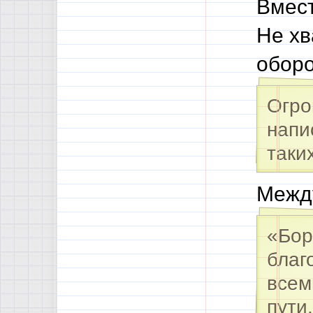
Вмест
Не хв
обор
Огро
напи
таки
Межд
«Бор
благ
всем
пути.