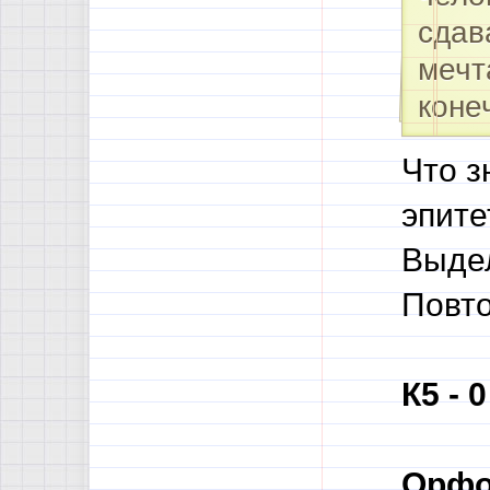
сдав
мечт
коне
Что з
эпите
Выдел
Повт
К5 - 
Орфо