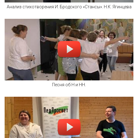
Анализ стихотворения И. Бродского «Стансы». Н.К. Ягинцева
Песня об Н и НН.