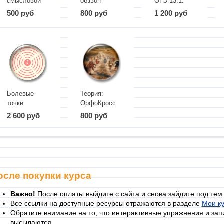
смысловой
обзвон
ОГЭ 13.1.
связи в
Все примеры
500 руб
800 руб
1 200 руб
сочинении
ЕГЭ: от
теории к
практике
Болевые
Теория:
точки
ОрфоКросс
сочинения
2 600 руб
800 руб
на ЕГЭ 2
часть
осле покупки курса
Важно!
После оплаты выйдите с сайта и снова зайдите под тем
Все ссылки на доступные ресурсы отражаются в разделе
Мои к
Обратите внимание на то, что интерактивные упражнения и зап
высылаются.