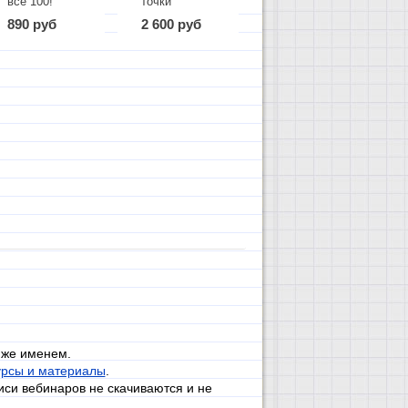
все 100!
точки
2026 г.
сочинения
890 руб
2 600 руб
на ЕГЭ 1
часть
 же именем.
урсы и материалы
.
иси вебинаров не скачиваются и не