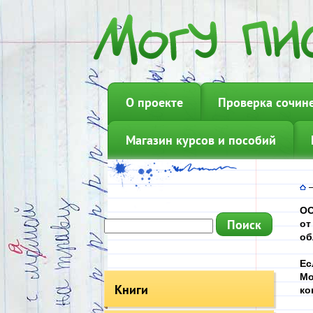
О проекте
Проверка сочин
Магазин курсов и пособий
ОО
от
об
Ес
Мо
Книги
ко