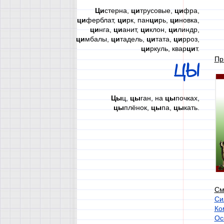
Ци
стерна,
ци
трусовые,
ци
фра,
ци
ферблат,
ци
рк, пан
ци
рь,
ци
новка,
ци
нга,
ци
анит,
ци
клон,
ци
линдр,
ци
мбалы,
ци
тадель,
ци
тата,
ци
рроз,
ци
ркуль, квар
ци
т.
Пр
ЦЫ
Цы
ц,
цы
ган, на
цы
почках,
цы
плёнок,
цы
па,
цы
кать.
См
Си
Ко
Ос