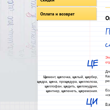
Оплата и возврат
О
П
Эт
ЦЕ
от
Дл
Ка
Це
мент,
це
почка,
це
лый,
це
рбер,
ре
це
дра,
це
на, про
це
дура,
це
ллюлоза,
це
ллофан,
це
дить,
це
ломудрие,
Ес
це
нтнер,
це
пенеть,
це
ремония.
«с
ЦИ
В 