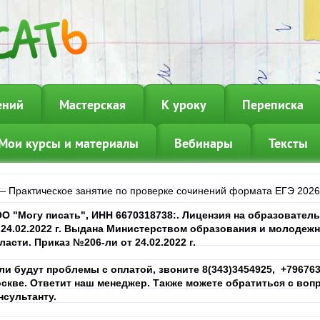
ений
Мастерская
К уроку
Переписка
Мои курсы и материалы
Вебинары
Тексты
—
Практическое занятие по проверке сочинений формата ЕГЭ 2026
О "Могу писать", ИНН
6670318738
:. Лицензия на образовател
 24.02.2022 г. Выдана Министерством образования и молодеж
ласти. Приказ №206-ли от 24.02.2022 г.
ли будут проблемы с оплатой, звоните 8(343)3454925, +7967639
скве. Ответит наш менеджер. Также можете обратиться с вопр
нсультанту.