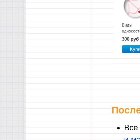
Виды
односост
предлож
300 руб
Куп
После
Все
и м