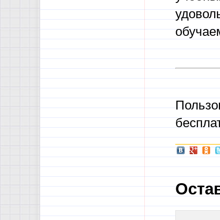
удоволь
обучаем
Пользо
беспла
Оста