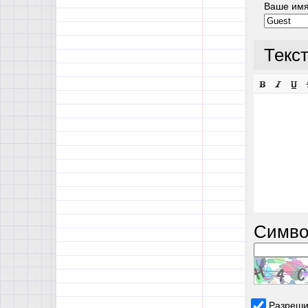
Ваше им
Текс
Симво
Разреши