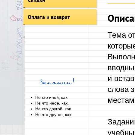
Описа
Оплата и возврат
Тема о
которые
Выполн
вводны
и вста
Запомни!
слова з
Не кто иной, как.
местам,
Не что иное, как.
Не кто другой, как.
Не что другое, как.
Заданий
учебных