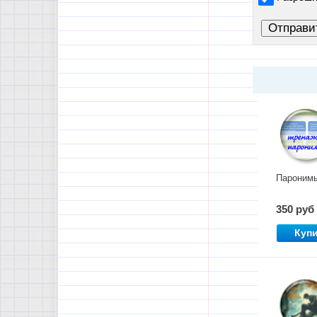
Пароним
350 руб
Куп