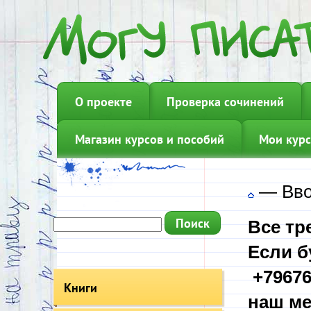
О проекте
Проверка сочинений
Магазин курсов и пособий
Мои курс
—
Вво
Все тр
Если б
+79676
Книги
наш ме