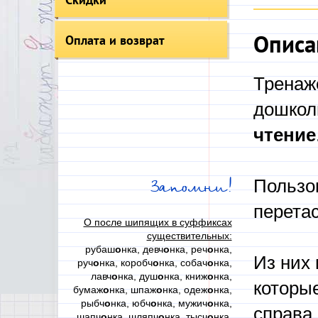
Описа
Оплата и возврат
Тренаж
дошкол
чтение
Пользо
Запомни!
перетас
О после шипящих в суффиксах
существительных:
рубаш
о
нка, девч
о
нка, реч
о
нка,
Из них 
руч
о
нка, коробч
о
нка, собач
о
нка,
лавч
о
нка, душ
о
нка, книж
о
нка,
которые
бумаж
о
нка, шпаж
о
нка, одеж
о
нка,
рыбч
о
нка, юбч
о
нка, мужич
о
нка,
справа
шапч
о
нка, шляпч
о
нка, тысч
о
нка,