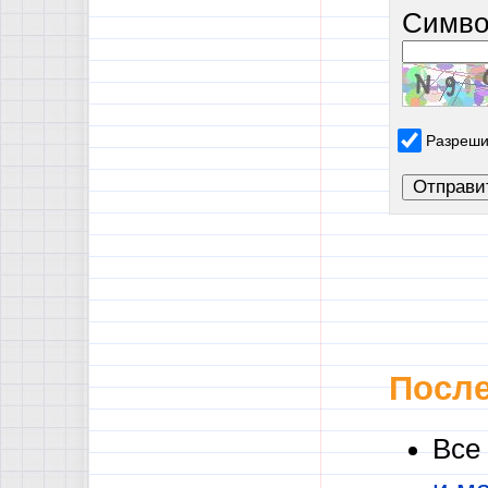
Симво
Разреши
После
Все
и м