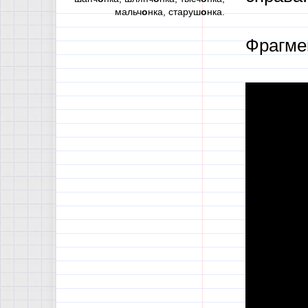
мальч
о
нка, старуш
о
нка.
Фрагме