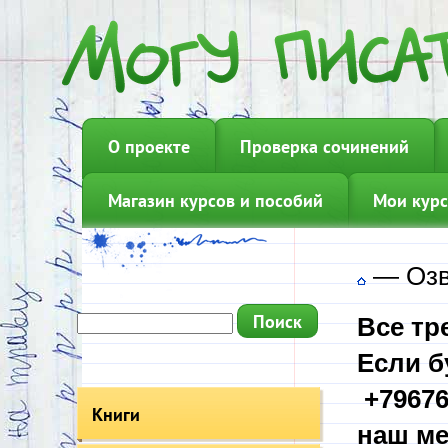
О проекте
Проверка сочинений
Магазин курсов и пособий
Мои курс
—
Озв
Все тр
Если б
+79676
Книги
наш ме