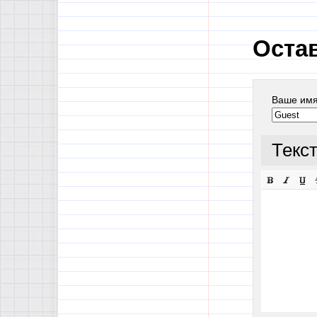
Оста
Ваше им
Текс