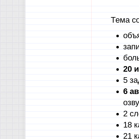
Тема с
объ
зап
бол
20 
5 за
6 а
озв
2 с
18 к
21 к