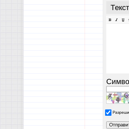
Текс
Симво
Разреши