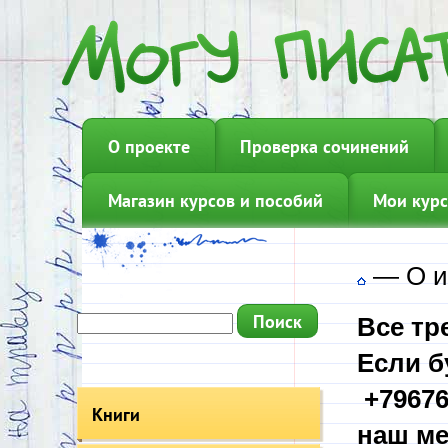
О проекте
Проверка сочинений
Магазин курсов и пособий
Мои курс
—
О и
Все тр
Если б
+79676
Книги
наш ме