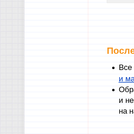
После
Все
и м
Обр
и н
на 