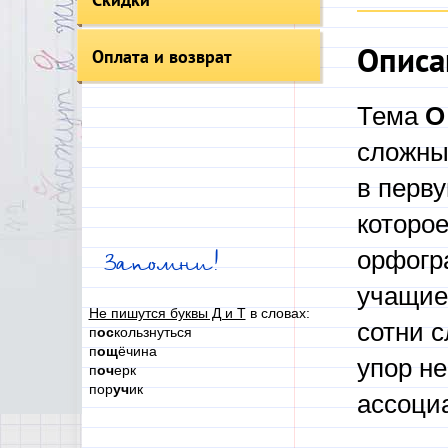
Описа
Оплата и возврат
Тема
О
сложны
в перв
которо
орфогр
Запомни!
учащие
Не пишутся буквы Д и Т
в словах:
сотни 
п
ос
кользнуться
п
ощ
ёчина
упор не
п
оч
ерк
пор
уч
ик
ассоци