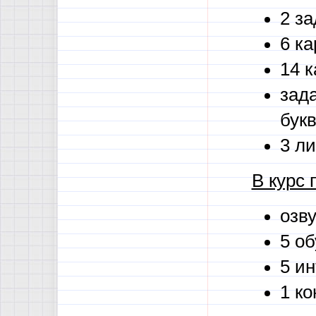
2 за
6 ка
14 к
зад
букв
3 л
В курс 
озв
5 о
5 и
1 ко