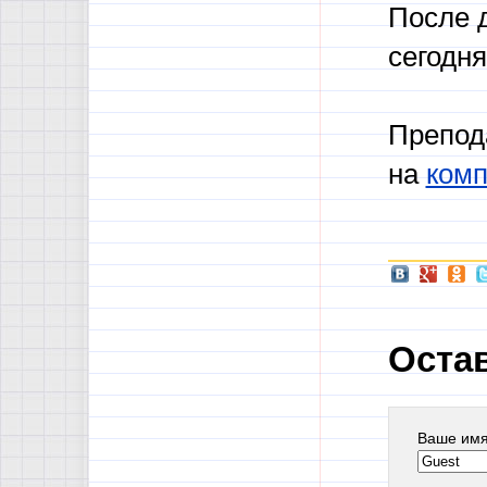
После д
сегодня
Препод
на
комп
Оста
Ваше им