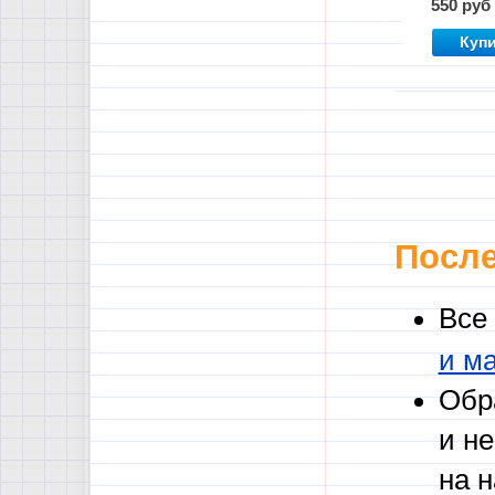
550 руб
ЕГЭ по
литерату
Куп
После
Все
и м
Обр
и н
на 