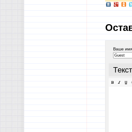
Оста
Ваше им
Текс