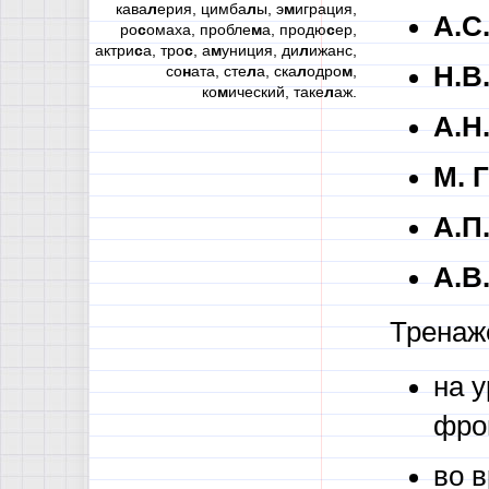
кава
л
ерия, цимба
л
ы, э
м
играция,
А.С
ро
с
омаха, пробле
м
а, продю
с
ер,
актри
с
а, тро
с
, а
м
униция, ди
л
ижанс,
Н.В
со
н
ата, сте
л
а, ска
л
одро
м
,
ко
м
ический, таке
л
аж.
А.Н
М. 
А.П
А.В
Тренаж
на 
фро
во в