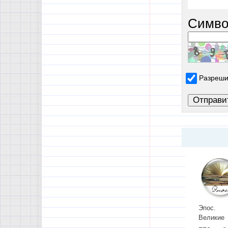
Симво
Разреши
Эпос.
Великие
романы н