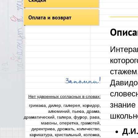
Оплата и возврат
Описа
Интера
которог
стажем
Запомни!
Давидо
словесн
Нет удвоенных согласных в словах:
знание
грима
с
а, ди
л
ер, га
л
ерея, ко
р
идор,
а
л
юминий, пье
с
а, дра
м
а,
школьн
дра
м
атический, га
л
ера, фу
р
ор, ра
с
а,
ма
с
оны, опере
т
ка, гра
м
отей,
директри
с
а, дро
ж
ать, ко
л
ичество,
Д.И
ка
р
икатура, криста
л
ьный, коло
н
ка,