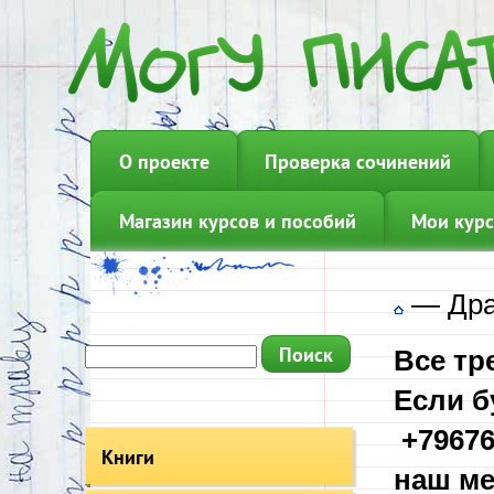
О проекте
Проверка сочинений
Магазин курсов и пособий
Мои курс
—
Др
Все тр
Если б
+79676
Книги
наш ме