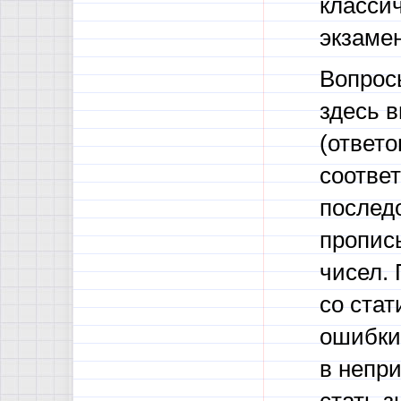
классич
экзаме
Вопрос
здесь в
(ответо
соотве
последо
пропис
чисел.
со ста
ошибки
в непр