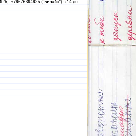
925, +79676394925 ("Билайн") с 14 до