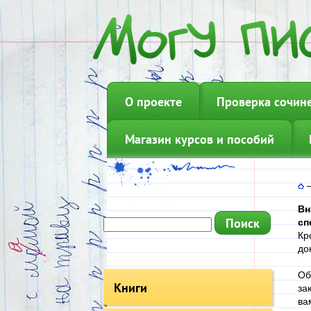
О проекте
Проверка сочин
Магазин курсов и пособий
Вн
сп
Кр
до
Об
Книги
за
ва