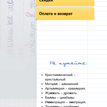
Оплата и возврат
Не путайте:
Криста
лл
ический –
криста
л
ьный.
Мета
лл
– а
л
юминий.
Арти
лл
ерия – кава
л
ерия.
Жу
жж
ать – дро
ж
ать.
Ба
лл
ы – цимба
л
ы.
И
мм
играция – э
м
играция.
Диле
мм
а – пробле
м
а.