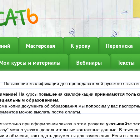
ений
Мастерская
К уроку
Переписка
Мои курсы и материалы
Вебинары
Тексты
—
Повышение квалификации для преподавателей русского языка и
имание!
На курсы повышения квалификации
принимаются только
ециальным образованием
.
оме копии документа об образования мы попросим у вас паспорт
кументов можно выслать после оплаты.
язательно при оформлении заказа в этом разделе
указывайте те
казу" можно указать дополнительные контактные данные. В течени
ми и объяснит, как подать документы для зачисления. Если вы оплат