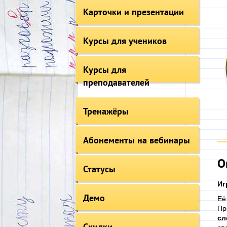
Карточки и презентации
Курсы для учеников
Курсы для
преподавателей
Тренажёры
Абонементы на вебинары
О
Статусы
Иг
Демо
Её
Пр
сл
Скидки