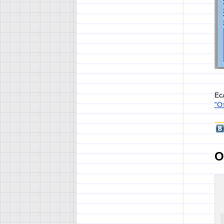
Ес
"О
О