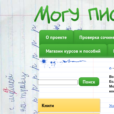
О проекте
Проверка сочин
Магазин курсов и пособий
Вс
Ес
Мо
ко
Книги
Ус