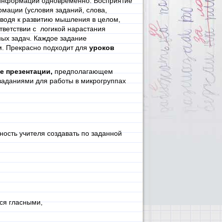
 информации одновременно. Восприятие
мации (условия заданий, слова,
водя к развитию мышления в целом,
тветствии с логикой нарастания
ьных задач. Каждое задание
. Прекрасно подходит для
уроков
е презентации,
предполагающем
 заданиями для работы в микрогруппах
ость учителя создавать по заданной
ся гласными,