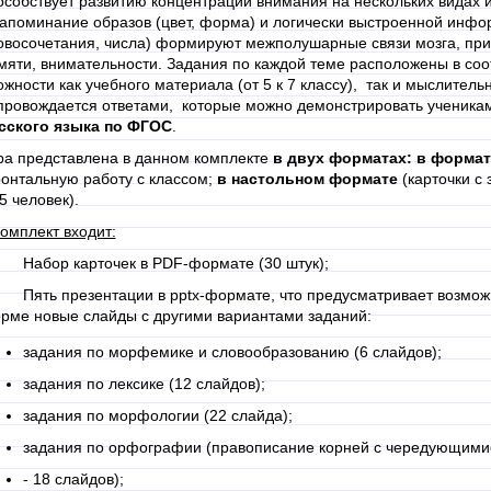
особствует развитию концентрации внимания на нескольких видах
запоминание образов (цвет, форма) и логически выстроенной инфор
овосочетания, числа) формируют межполушарные связи мозга, при
мяти, внимательности. Задания по каждой теме расположены в соо
ожности как учебного материала (от 5 к 7 классу), так и мыслител
провождается ответами, которые можно демонстрировать ученикам
сского языка по ФГОС
.
ра представлена в данном комплекте
в двух форматах: в формат
онтальную работу с классом;
в настольном формате
(карточки с
5 человек).
комплект входит:
 Набор карточек в PDF-формате (30 штук);
 Пять презентации в pptx-формате, что предусматривает возможн
рме новые слайды с другими вариантами заданий:
задания по морфемике и словообразованию (6 слайдов);
задания по лексике (12 слайдов);
задания по морфологии (22 слайда);
задания по орфографии (правописание корней с чередующими
- 18 слайдов);