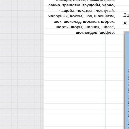
ран
чо
, трещотка, тру
що
бы, хар
чо
,
ча
що
ба,
чо
каться,
чо
кнутый,
Пр
чо
порный,
чо
хом, шов,
шо
винизм,
шо
к,
шо
колад,
шо
мпол,
шо
рох,
А)
шо
рты,
шо
ры,
шо
рник,
шо
ссе,
шо
тландец,
шо
фёр.