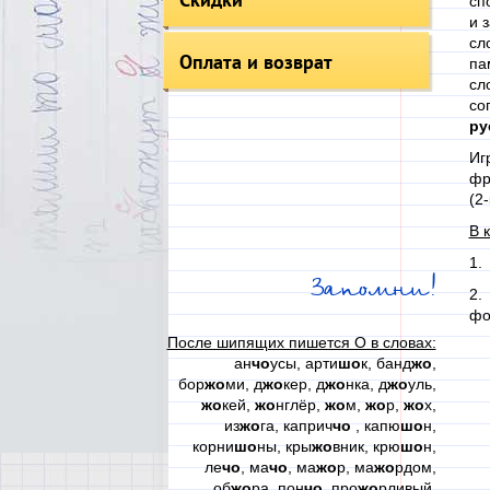
сп
и 
сл
Оплата и возврат
па
сл
со
ру
Иг
фр
(2-
В 
1.
Запомни!
2.
фо
После шипящих пишется О в словах:
ан
чо
усы, арти
шо
к, банд
жо
,
бор
жо
ми, д
жо
кер, д
жо
нка, д
жо
уль,
жо
кей,
жо
нглёр,
жо
м,
жо
р,
жо
х,
из
жо
га, каприч
чо
, капю
шо
н,
корни
шо
ны, кры
жо
вник, крю
шо
н,
ле
чо
, ма
чо
, ма
жо
р, ма
жо
рдом,
об
жо
ра, пон
чо
, про
жо
рливый,