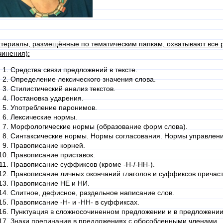
териалы, размещённые по тематическим папкам, охватывают все
чинения)
:
Средства связи предложений в тексте.
Определение лексического значения слова.
Стилистический анализ текстов.
Постановка ударения.
Употребление паронимов.
Лексические нормы.
Морфологические нормы (образование форм слова).
Синтаксические нормы. Нормы согласования. Нормы управлени
Правописание корней.
Правописание приставок.
Правописание суффиксов (кроме -Н-/-НН-).
Правописание личных окончаний глаголов и суффиксов причаст
Правописание НЕ и НИ.
Слитное, дефисное, раздельное написание слов.
Правописание -Н- и -НН- в суффиксах.
Пунктуация в сложносочиненном предложении и в предложении
Знаки препинания в предложениях с обособленными членами.