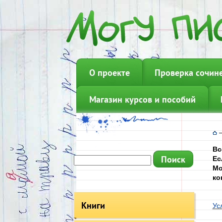
О проекте
Проверка сочин
Магазин курсов и пособий
Вс
Ес
Мо
ко
Книги
Ус