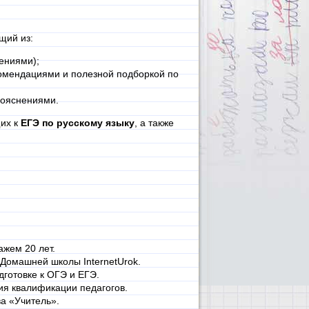
щий из:
нениями);
омендациями и полезной подборкой по
пояснениями.
щих к
ЕГЭ по русскому языку
, а также
ажем 20 лет.
Домашней школы InternetUrok.
дготовке к ОГЭ и ЕГЭ.
ия квалификации педагогов.
а «Учитель».