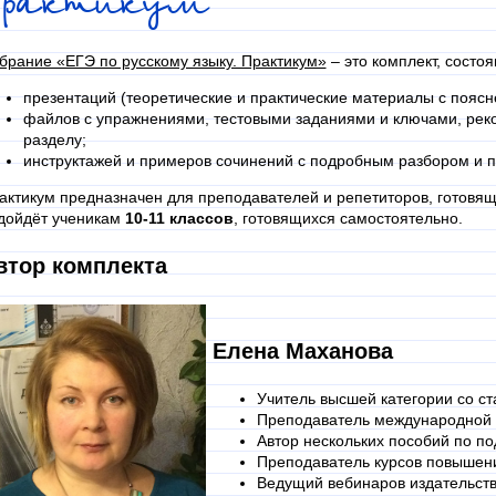
Практикум
брание «ЕГЭ по русскому языку. Практикум»
‒ это комплект, состоя
презентаций (теоретические и практические материалы с пояс
файлов с упражнениями, тестовыми заданиями и ключами, рек
разделу;
инструктажей и примеров сочинений с подробным разбором и 
актикум предназначен для преподавателей и репетиторов, готовя
дойдёт ученикам
10-11 классов
, готовящихся самостоятельно.
втор комплекта
Елена Маханова
Учитель высшей категории со ст
Преподаватель международной 
Автор нескольких пособий по по
Преподаватель курсов повышен
Ведущий вебинаров издательств