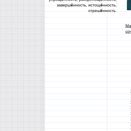
заверш
ё
нность, истощ
ё
нность,
отреш
ё
нность.
Ма
со