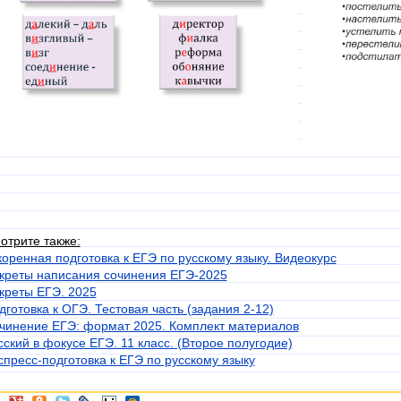
отрите также:
коренная подготовка к ЕГЭ по русскому языку. Видеокурс
креты написания сочинения ЕГЭ-2025
креты ЕГЭ. 2025
дготовка к ОГЭ. Тестовая часть (задания 2-12)
чинение ЕГЭ: формат 2025. Комплект материалов
сский в фокусе ЕГЭ. 11 класс. (Второе полугодие)
спресс-подготовка к ЕГЭ по русскому языку