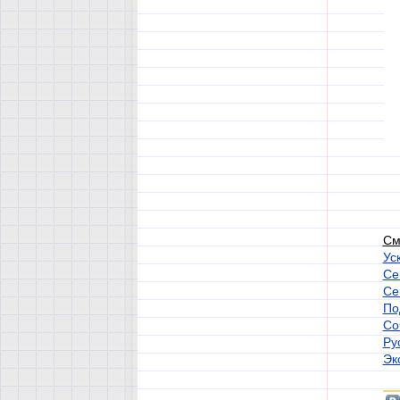
См
Ус
Се
Се
По
Со
Ру
Эк