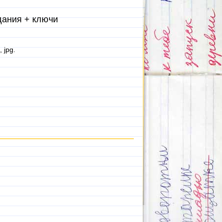
дания + ключи
, jpg.