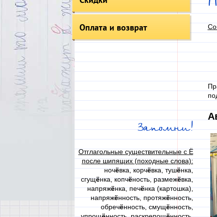
Оплата и возврат
Со
Пр
по
А
Запомни!
Отглагольные существительные с Ё
после шипящих (походные слова):
ноч
ё
вка, корч
ё
вка, туш
ё
нка,
сгущ
ё
нка, копч
ё
ность, размеж
ё
вка,
напряж
ё
нка, печ
ё
нка (картошка),
напряж
ё
нность, протяж
ё
нность,
обреч
ё
нность, смущ
ё
нность,
упрощ
ё
нность, раскрепощ
ё
нность,