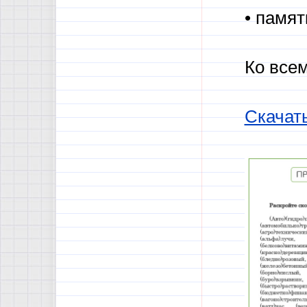
• памя
Ко все
Скачат