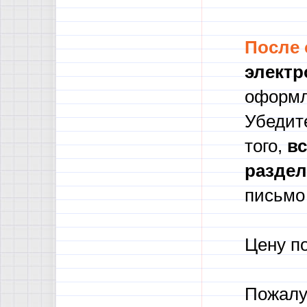
После
электр
оформл
Убедите
того,
в
с
разде
письмо 
Цену п
Пожалу