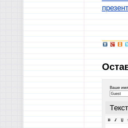
презен
Оста
Ваше им
Текс