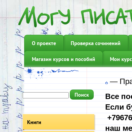
О проекте
Проверка сочинений
Магазин курсов и пособий
Мои курс
—
Пра
Все по
Если б
+79676
Книги
наш ме