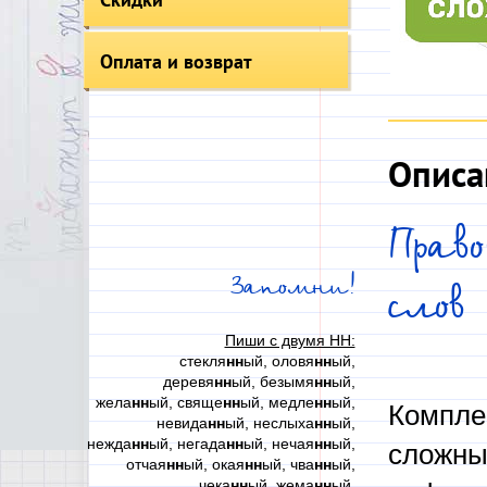
Оплата и возврат
Описа
Прав
Запомни!
слов
Пиши с двумя НН:
стекля
нн
ый, оловя
нн
ый,
деревя
нн
ый, безымя
нн
ый,
жела
нн
ый, свяще
нн
ый, медле
нн
ый,
Компле
невида
нн
ый, неслыха
нн
ый,
нежда
нн
ый, негада
нн
ый, нечая
нн
ый,
сложных
отчая
нн
ый, окая
нн
ый, чва
нн
ый,
чека
нн
ый, жема
нн
ый,