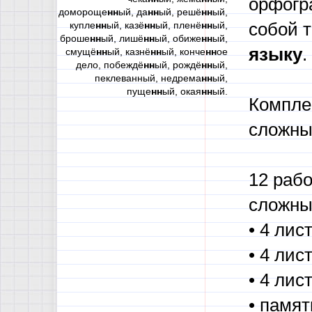
орфогр
домороще
нн
ый, да
нн
ый, решё
нн
ый,
купле
нн
ый, казё
нн
ый, пленё
нн
ый,
собой 
броше
нн
ый, лишё
нн
ый, обиже
нн
ый,
языку
.
смущё
нн
ый, казнё
нн
ый, конче
нн
ое
дело, побеждё
нн
ый, рождё
нн
ый,
пеклеванный, недрема
нн
ый,
пуще
нн
ый, окая
нн
ый.
Компле
сложны
12 раб
сложны
• 4 лис
• 4 ли
• 4 лис
• памя