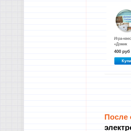
Игра-кве
«Домик
гнома»
400 руб
Куп
После
электр