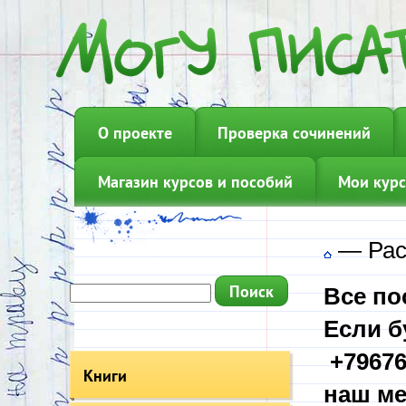
О проекте
Проверка сочинений
Магазин курсов и пособий
Мои курс
—
Рас
Все по
Если б
+79676
Книги
наш ме