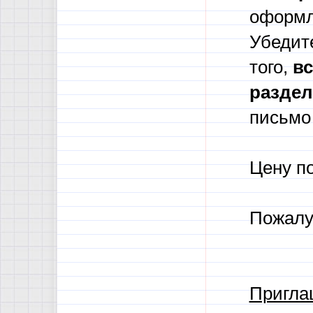
оформл
Убедите
того,
в
с
разде
письмо 
Цену п
Пожалу
Пригла