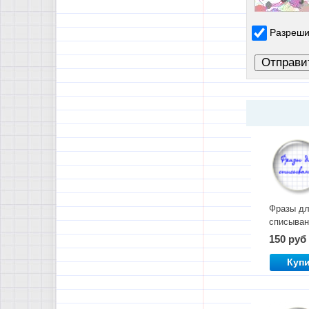
Разреши
Фразы д
списыван
150 руб
Куп