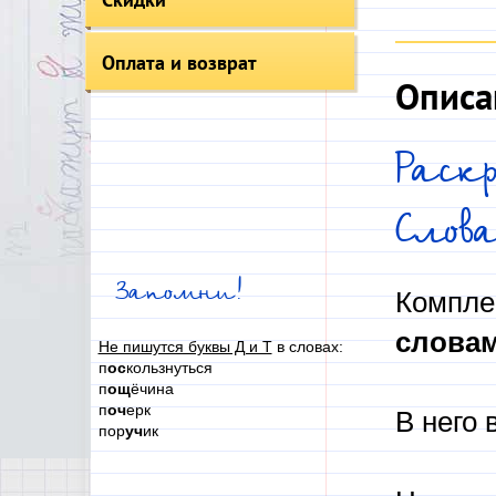
Оплата и возврат
Описа
Раск
Слов
Запомни!
Компле
слова
Не пишутся буквы Д и Т
в словах:
п
ос
кользнуться
п
ощ
ёчина
п
оч
ерк
В него 
пор
уч
ик