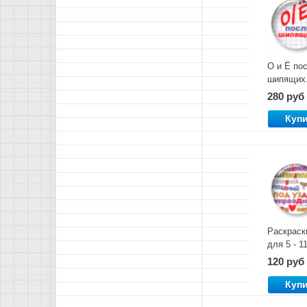
О и Ё по
шипящих
Комплект
280 руб
материал
Куп
Раскраск
для 5 - 1
классов.
120 руб
Непроиз
согласны
Куп