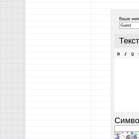
Ваше им
Текс
Симво