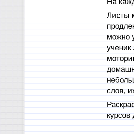
На каж
Листы 
продлен
можно у
ученик
моторик
домашн
неболь
слов, и
Раскра
курсов