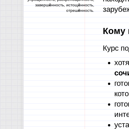
заверш
ё
нность, истощ
ё
нность,
зарубеж
отреш
ё
нность.
Кому 
Курс по
хот
соч
гото
кот
гот
инт
уста