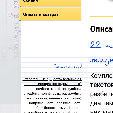
Оплата и возврат
Описа
22 т
жиз
Запомни!
Компле
Отглагольные существительные с Ё
тексто
после шипящих (походные слова):
ноч
ё
вка, корч
ё
вка, туш
ё
нка,
разбиты
сгущ
ё
нка, копч
ё
ность, размеж
ё
вка,
напряж
ё
нка, печ
ё
нка (картошка),
два тек
напряж
ё
нность, протяж
ё
нность,
обреч
ё
нность, смущ
ё
нность,
находят
упрощ
ё
нность, раскрепощ
ё
нность,