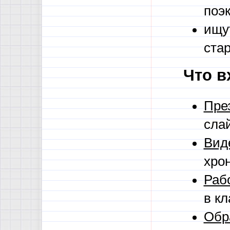
поэ
ищу
ста
Что в
Пре
сла
Вид
хрон
Раб
в кл
Обр