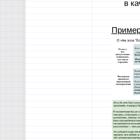
в к
Пример