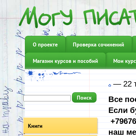
О проекте
Проверка сочинений
Магазин курсов и пособий
Мои курс
—
22 
Все по
Если б
+79676
Книги
наш ме