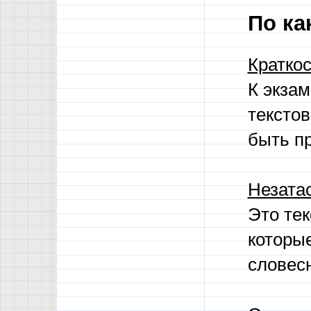
По ка
Кратко
К экзам
текстов
быть пр
Незатас
Это те
которы
словес