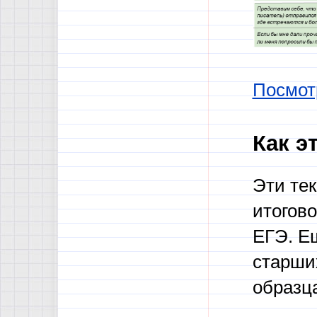
Посмот
Как э
Эти тек
итогово
ЕГЭ. Е
старших
образц