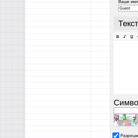
Ваше им
Текс
Симво
Разреши