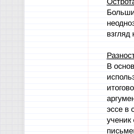
Острот
Больши
неодно
взгляд 
Разнос
В осно
использ
итогово
аргуме
эссе в
ученик
письме