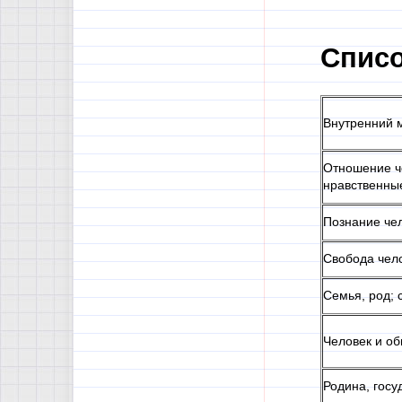
Списо
Внутренний м
Отношение че
нравственны
Познание че
Свобода чело
Семья, род; 
Человек и о
Родина, госу