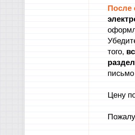
После
электр
оформл
Убедите
того,
в
с
разде
письмо 
Цену п
Пожалу