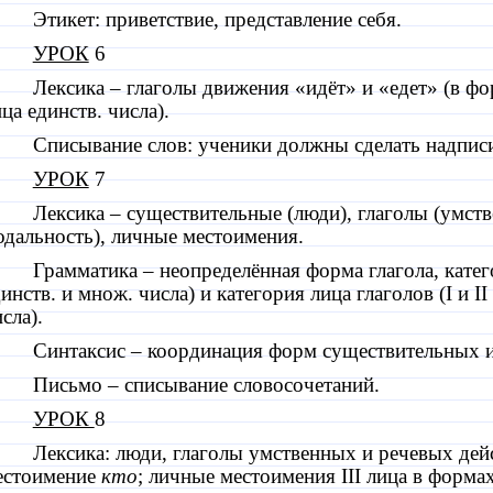
Этикет: приветствие, представление себя.
УРОК
6
Лексика – глаголы движения «идёт» и «едет» (в ф
ца единств. числа).
Списывание слов: ученики должны сделать надпис
УРОК
7
Лексика – существительные (люди), глаголы (умст
одальность), личные местоимения.
Грамматика – неопределённая форма глагола, катег
инств. и множ. числа) и категория лица глаголов (
I
и
II
сла).
Синтаксис – координация форм существительных и
Письмо – списывание словосочетаний.
УРОК
8
Лексика: люди, глаголы умственных и речевых дей
естоимение
кто
; личные местоимения
III
лица в формах