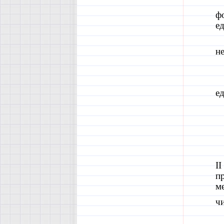
фо
ед
не
ед
II
п
м
ч