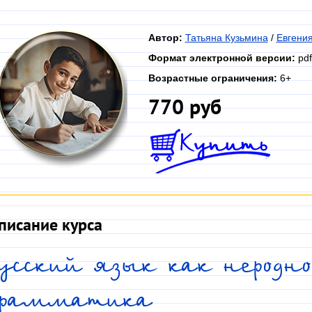
Автор:
Татьяна Кузьмина
/
Евгения
Формат электронной версии:
pdf
Возрастные ограничения:
6+
770 руб
писание курса
Русский язык как неродн
грамматика