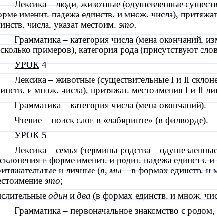
Лексика – люди, животные (одушевленные сущест
рме именит. падежа единств. и множ. числа), притяжа
инств. числа, указат местоим.
это.
Грамматика – категория числа (мена окончаний, из
сколько примеров), категория рода (присутствуют слов
УРОК
4
Лексика – животные (существительные
I
и
II
склоне
инств. и множ. числа), притяжат. местоимения
I
и
II
лиц
Грамматика – категория числа
(мена окончаний).
Чтение – поиск слов в «лабиринте» (в филворде).
УРОК
5
Лексика – семья (термины родства – одушевленны
склонения в форме именит. и родит. падежа единств. и
ритяжательные и личные (
я, мы
– в формах единств. и 
естоимение
это
;
ислительные
один
и
два
(в формах единств. и множ. чис
Грамматика – первоначальное знакомство с родом, 