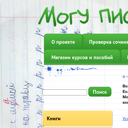
О проекте
Проверка сочин
Магазин курсов и пособий
Вс
Ес
Мо
ко
Книги
Ус