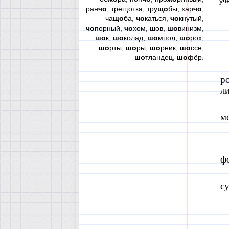
уч
ран
чо
, трещотка, тру
що
бы, хар
чо
,
ча
що
ба,
чо
каться,
чо
кнутый,
чо
порный,
чо
хом, шов,
шо
винизм,
шо
к,
шо
колад,
шо
мпол,
шо
рох,
шо
рты,
шо
ры,
шо
рник,
шо
ссе,
шо
тландец,
шо
фёр.
р
ли
м
фо
с