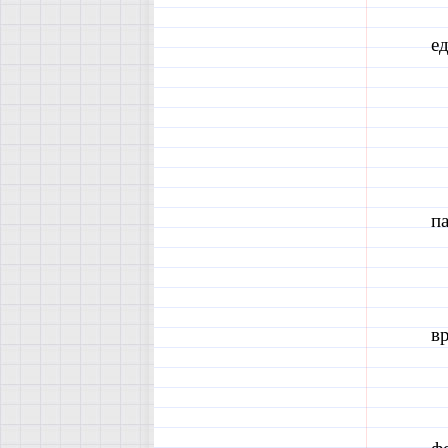
ед
па
вр