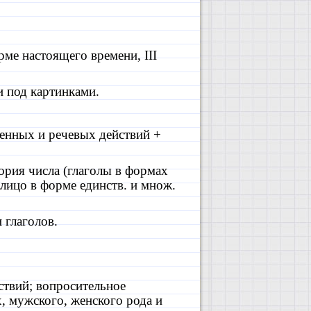
орме настоящего времени,
III
и под картинками.
венных и речевых действий +
ория числа (глаголы в формах
лицо в форме единств. и множ.
 глаголов.
ствий; вопросительное
, мужского, женского рода и