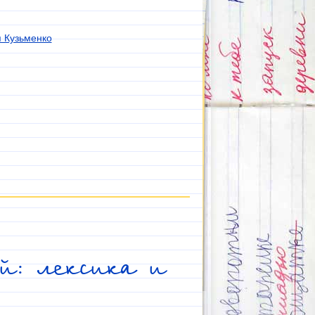
 Кузьменко
ой: лексика и