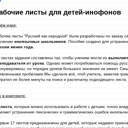
абочие листы для детей-инофонов
чём идея:
бочие листы "Русский как неродной" были разработаны по заказу с
учению
иноязычных школьников
. Пособие создано для устранен
ссии менее года.
 листах задания составлены так, чтобы ученики могли их
выполнит
еподавателя от урока
. Однако может потребоваться помощь русс
онумерованы, но порядок уроков большого значения не имеет. Смыс
явленными пробелами.Мы сделали всё, чтоб учитель, заметив гра
тратил не более минуты на поиск и распечатку подходящего листа,
о в комплекте:
 листа
, которые можно использовать в работе с детьми, плохо вл
может устранению лексических и грамматических ошибок иноязыч
рвые 17 листов предназначены для детей, которые недавно приех