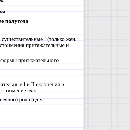
од.
ами
ее полугода
е существительные
I
(только жен.
естоимения притяжательные и
 (формы притяжательного
вительные
I
и
II
склонения в
местоимение
это
.
неявно) рода (ед.ч.