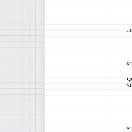
ли
м
ед
чи
м