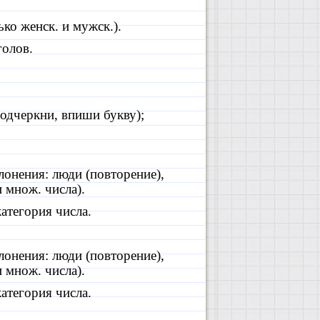
ько женск. и мужск.).
голов.
подчеркни, впиши букву);
лонения: люди (повторение),
 множ. числа).
категория числа.
лонения: люди (повторение),
 множ. числа).
категория числа.