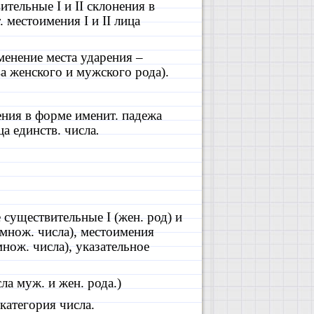
вительные
I
и
II
склонения в
т. местоимения
I
и
II
лица
менение места ударения –
а женского и мужского рода).
ния в форме именит. падежа
а единств. числа
.
е существительные
I
(жен. род) и
 множ. числа), местоимения
множ. числа), указательное
ла муж. и жен. рода.)
категория числа.