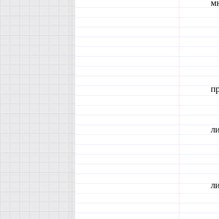
мн
п
л
л