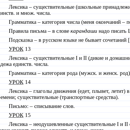
Лексика – существительные (школьные принадлежн
инств. и множ. числа.
Грамматика – категория числа (меня окончаний – п
Правила письма – в слове
карандаши
надо писать 
Подсказка – в русском языке не бывает сочетаний [
УРОК
13
Лексика – существительные
I
и
II
(дикие и домашни
дежа единств. числа.
Грамматика – категория рода (мужск. и женск. род)
УРОК
14
Лексика – глаголы движения (едет, плывет, летит) 
емени; существительные (транспортные средства).
Письмо: – списывание слов.
УРОК
15
Лексика – неодушевленные существительные
I
и
II