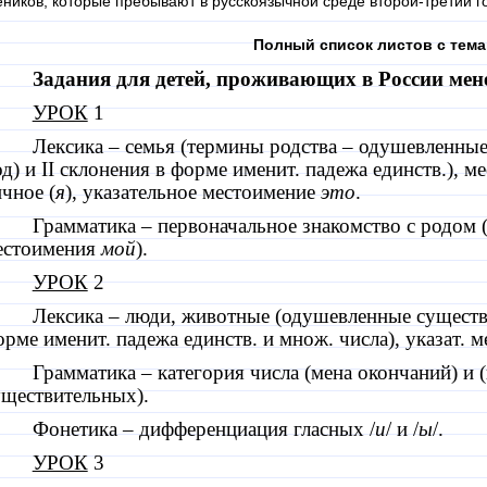
еников, которые пребывают в русскоязычной среде второй-третий г
Полный список листов с тем
Задания для детей, проживающих в России мен
УРОК
1
Лексика – семья (термины родства – одушевленны
од) и
II
склонения в форме именит. падежа единств.), м
чное (
я
), указательное местоимение
это
.
Грамматика – первоначальное знакомство с родом
естоимения
мой
).
УРОК
2
Лексика – люди, животные (одушевленные сущест
рме именит. падежа единств. и множ. числа), указат. 
Грамматика – категория числа (мена окончаний) и (
уществительных).
Фонетика – дифференциация гласных /
и
/ и /
ы
/.
УРОК
3