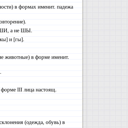
ости) в формах именит. падежа
овторение).
ШИ, а не ШЫ.
кы] и [гы].
е животные) в форме именит.
.
в форме
III
лица настоящ.
склонения (одежда, обувь) в