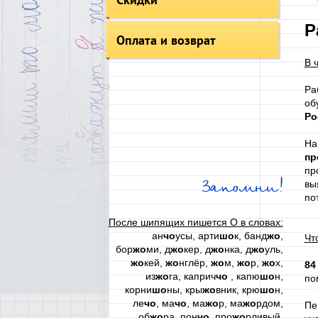
Р
Оплата и возврат
В 
Ра
об
Ро
На
пр
пр
Запомни!
вы
по
После шипящих пишется О в словах:
ан
чо
усы, арти
шо
к, банд
жо
,
Чт
бор
жо
ми, д
жо
кер, д
жо
нка, д
жо
уль,
жо
кей,
жо
нглёр,
жо
м,
жо
р,
жо
х,
84
из
жо
га, каприч
чо
, капю
шо
н,
по
корни
шо
ны, кры
жо
вник, крю
шо
н,
ле
чо
, ма
чо
, ма
жо
р, ма
жо
рдом,
Пе
об
жо
ра, пон
чо
, про
жо
рливый,