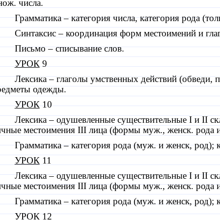
ож. числа.
Грамматика – категория числа, категория рода (тол
Синтаксис – координация форм местоимений и гла
Письмо – списывание слов.
УРОК
9
Лексика – глаголы умственных действий (обведи, 
редметы одежды.
УРОК
10
Лексика – одушевленные существительные
I
и
II
ск
ичные местоимения
III
лица (формы муж., женск. рода и
Грамматика – категория рода (муж. и женск, род); 
УРОК
11
Лексика – одушевленные существительные
I
и
II
ск
ичные местоимения
III
лица (формы муж., женск. рода и
Грамматика – категория рода (муж. и женск, род); 
УРОК
12