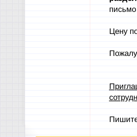
письмо 
Цену п
Пожалу
Пригла
сотрудн
Пишит