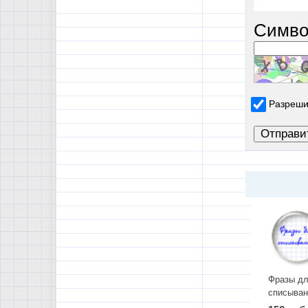
Симво
Разреши
Фразы д
списыван