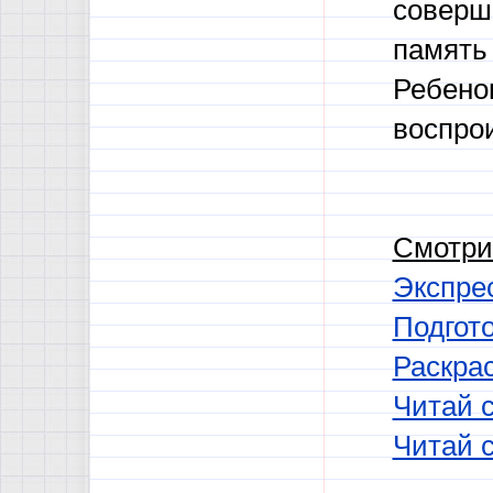
соверш
память
Ребено
воспро
Смотри
Экспрес
Подгото
Раскрас
Читай 
Читай 