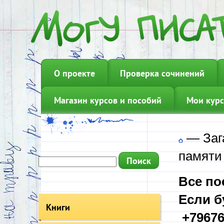
О проекте
Проверка сочинений
Магазин курсов и пособий
Мои курс
—
Заг
памяти
Все по
Если б
Книги
+79676