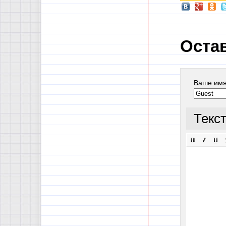
Оста
Ваше им
Текс