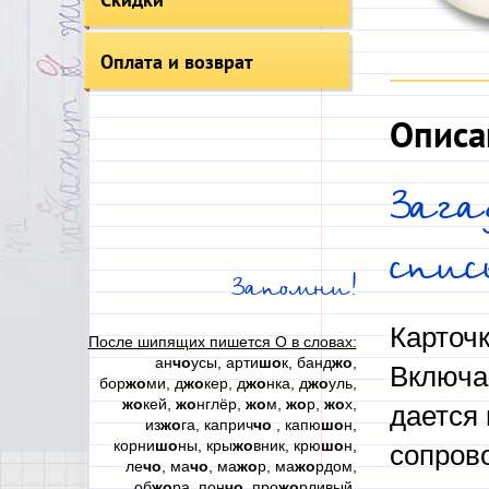
Оплата и возврат
Описа
Зага
спи
Запомни!
Карточк
После шипящих пишется О в словах:
ан
чо
усы, арти
шо
к, банд
жо
,
Включае
бор
жо
ми, д
жо
кер, д
жо
нка, д
жо
уль,
жо
кей,
жо
нглёр,
жо
м,
жо
р,
жо
х,
дается 
из
жо
га, каприч
чо
, капю
шо
н,
корни
шо
ны, кры
жо
вник, крю
шо
н,
сопрово
ле
чо
, ма
чо
, ма
жо
р, ма
жо
рдом,
об
жо
ра, пон
чо
, про
жо
рливый,