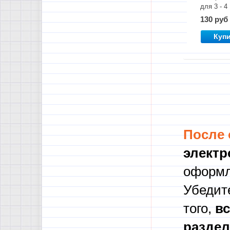
для 3 - 4
классов.
130 руб
Словарн
слова
Куп
После
электр
оформл
Убедите
того,
в
с
разде