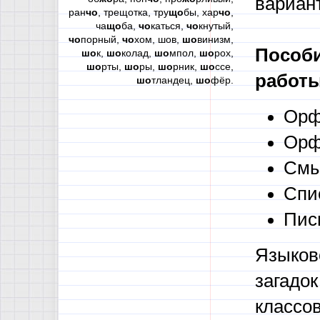
вариант
ран
чо
, трещотка, тру
що
бы, хар
чо
,
ча
що
ба,
чо
каться,
чо
кнутый,
чо
порный,
чо
хом, шов,
шо
винизм,
Пособи
шо
к,
шо
колад,
шо
мпол,
шо
рох,
шо
рты,
шо
ры,
шо
рник,
шо
ссе,
работы
шо
тландец,
шо
фёр.
Орф
Орф
Смы
Спи
Пис
Языково
загадок
классо