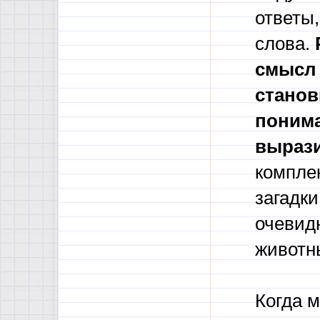
ответы
слова.
смысл 
станов
понима
вырази
компле
загадк
очевидн
животн
Когда 