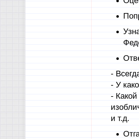
Оце
Поп
Узна
Федо
Отв
- Всегд
- У как
- Какой
изобли
и т.д.
Отг