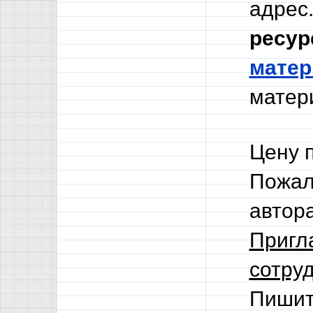
адрес.
ресур
мате
матери
Цену 
Пожал
автор
Пригл
сотруд
Пишит