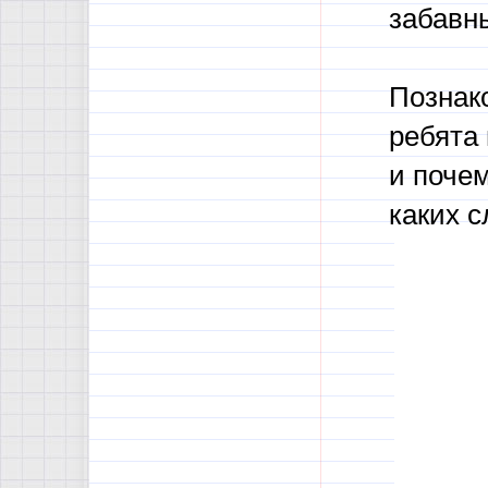
забавн
Познак
ребята
и почем
каких с