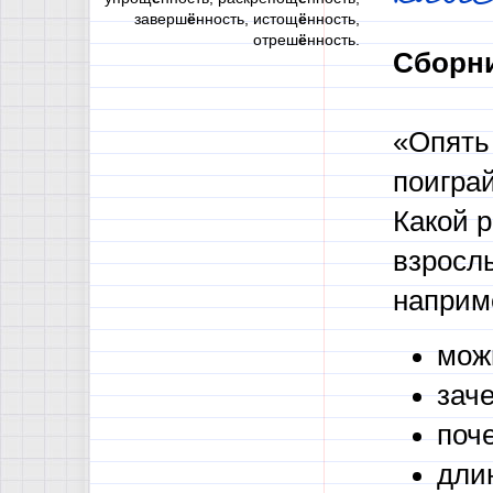
заверш
ё
нность, истощ
ё
нность,
отреш
ё
нность.
Сборни
«Опять
поиграй
Какой р
взросл
наприм
мож
зач
поч
дли