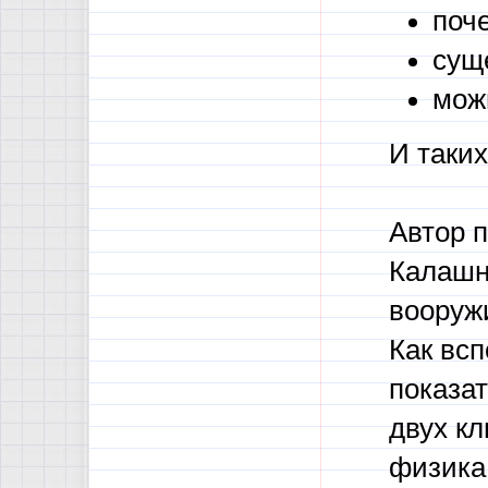
поче
сущ
мож
И таких
Автор п
Калашн
вооруж
Как всп
показа
двух кл
физика,