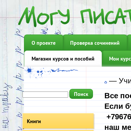
О проекте
Проверка сочинений
Магазин курсов и пособий
Мои курс
—
Учи
Все по
Если б
+79676
Книги
наш ме