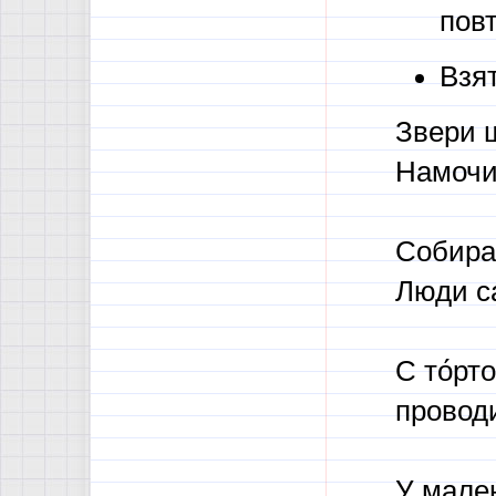
пов
Взя
Звери ш
Намочи
Собирал
Люди са
С то́рт
проводи
У мале