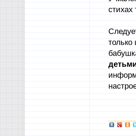
стихах 
Следует
только 
бабушк
детьм
информ
настро