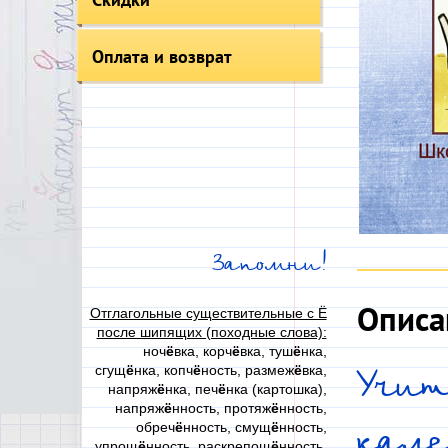
Оплата и возврат
Запомни!
Описа
Отглагольные существительные с Ё
после шипящих (походные слова):
ноч
ё
вка, корч
ё
вка, туш
ё
нка,
сгущ
ё
нка, копч
ё
ность, размеж
ё
вка,
Учит
напряж
ё
нка, печ
ё
нка (картошка),
напряж
ё
нность, протяж
ё
нность,
обреч
ё
нность, смущ
ё
нность,
кале
упрощ
ё
нность, раскрепощ
ё
нность,