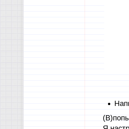
Напи
(В)попы
Я настр