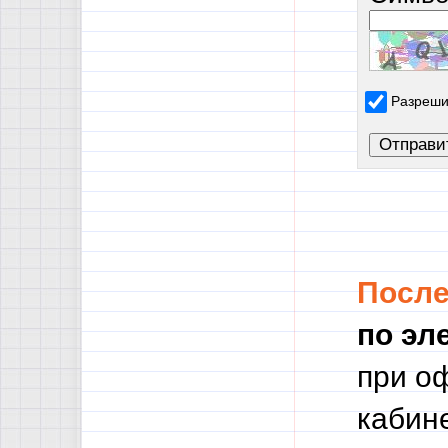
Разреши
Посл
по эл
при о
кабине