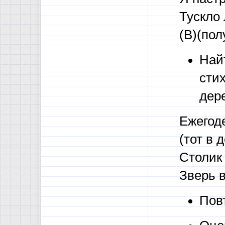
Тускло
(В)(пол
Най
сти
дере
Ежегоде
(тот в 
Столик 
Зверь 
Пов