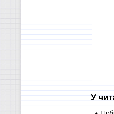
У чит
Поб