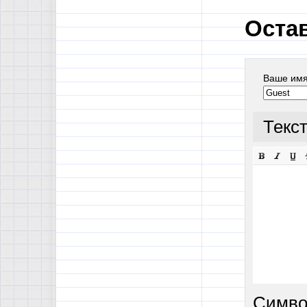
Оста
Ваше им
Текс
Симво