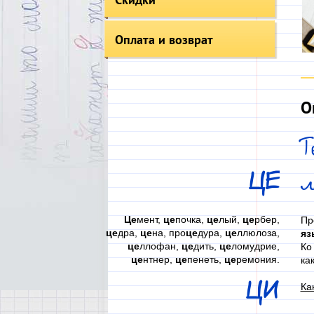
Оплата и возврат
О
Т
ЦЕ
Це
мент,
це
почка,
це
лый,
це
рбер,
Пр
це
дра,
це
на, про
це
дура,
це
ллюлоза,
яз
це
ллофан,
це
дить,
це
ломудрие,
Ко
це
нтнер,
це
пенеть,
це
ремония.
ка
ЦИ
Ка