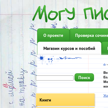
О проекте
Проверка сочин
Магазин курсов и пособий
Вс
Ес
Мо
ко
Ус
Книги