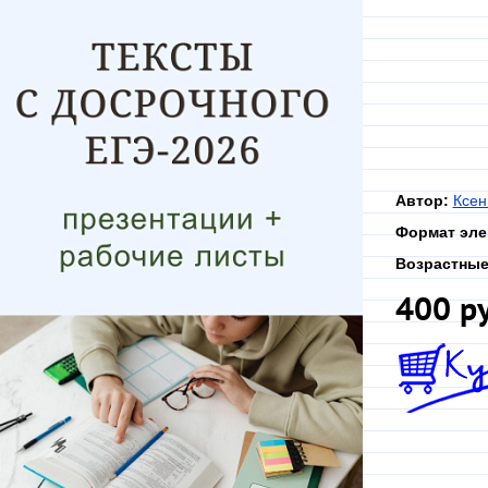
Автор:
Ксен
Формат эле
Возрастные
400 р