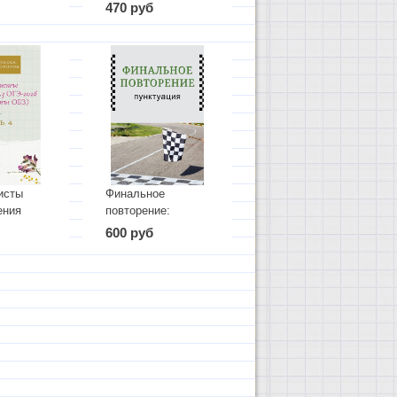
связью между
470 руб
примерами
"уступительные
отношения"
исты
Финальное
ения
повторение:
2026
пунктуация
600 руб
сты из
. Часть