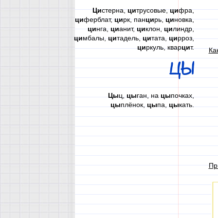
Ци
стерна,
ци
трусовые,
ци
фра,
ци
ферблат,
ци
рк, пан
ци
рь,
ци
новка,
ци
нга,
ци
анит,
ци
клон,
ци
линдр,
ци
мбалы,
ци
тадель,
ци
тата,
ци
рроз,
ци
ркуль, квар
ци
т.
Ка
ЦЫ
Цы
ц,
цы
ган, на
цы
почках,
цы
плёнок,
цы
па,
цы
кать.
Пр