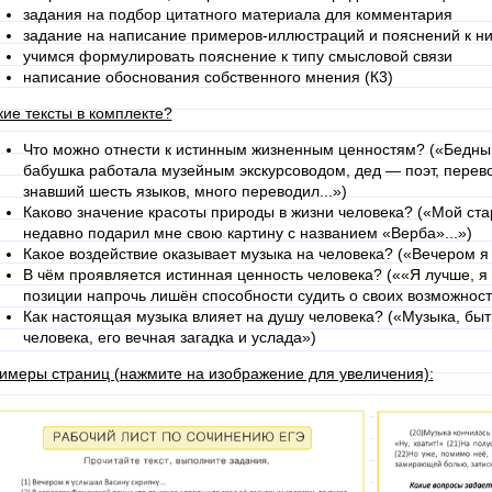
задания на подбор цитатного материала для комментария
задание на написание примеров-иллюстраций и пояснений к н
учимся формулировать пояснение к типу смысловой связи
написание обоснования собственного мнения (К3)
кие тексты в комплекте?
Что можно отнести к истинным жизненным ценностям? («Бедны
бабушка работала музейным экскурсоводом, дед — поэт, перев
знавший шесть языков, много переводил...»)
Каково значение красоты природы в жизни человека? («Мой ста
недавно подарил мне свою картину с названием «Верба»...»)
Какое воздействие оказывает музыка на человека? («Вечером я 
В чём проявляется истинная ценность человека? (««Я лучше, я
позиции напрочь лишён способности судить о своих возможност
Как настоящая музыка влияет на душу человека? («Музыка, быт
человека, его вечная загадка и услада»)
имеры страниц (нажмите на изображение для увеличения):