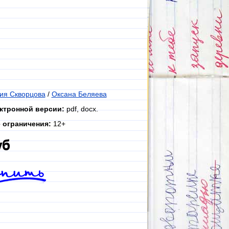
ия Скворцова
/
Оксана Беляева
ктронной версии:
pdf, docx.
 ограничения:
12+
уб