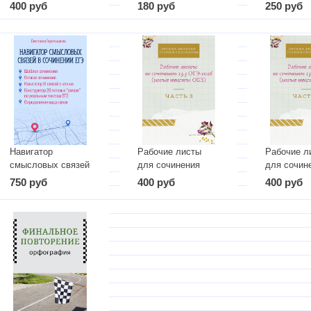
нормы
400 руб
180 руб
250 руб
Навигатор
Рабочие листы
Рабочие л
смысловых связей
для сочинения
для сочин
в сочинении ЕГЭ
13.3 ОГЭ 2026 по
13.3 ОГЭ 
750 руб
400 руб
400 руб
текстам из ОБЗ
(новые тек
ФИПИ. Часть 3
ОБЗ ФИПИ)
4