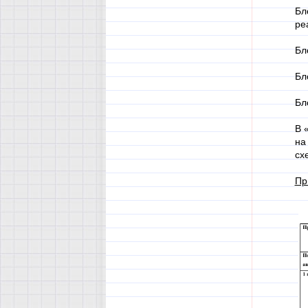
Бл
ре
Бл
Бл
Бл
В 
на
сх
Пр