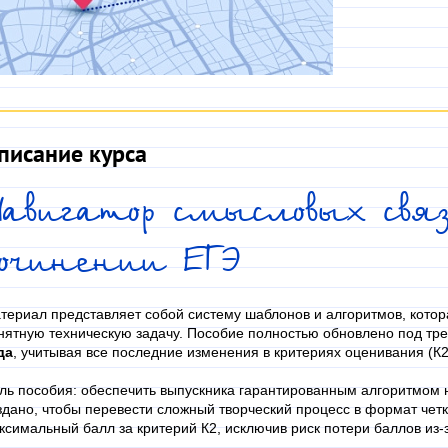
писание курса
авигатор смысловых связ
сочинении ЕГЭ
териал представляет собой систему шаблонов и алгоритмов, котор
нятную техническую задачу. Пособие полностью обновлено под тр
да
, учитывая все последние изменения в критериях оценивания (К2
ль пособия: обеспечить выпускника гарантированным алгоритмом
здано, чтобы перевести сложный творческий процесс в формат четк
ксимальный балл за критерий К2, исключив риск потери баллов из-