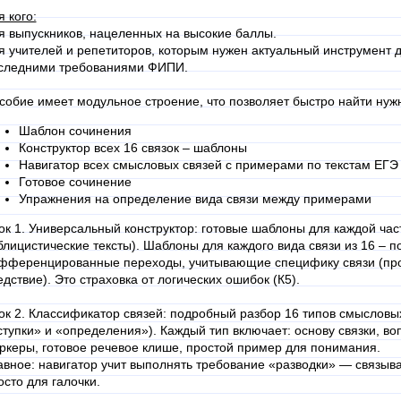
я кого:
я выпускников, нацеленных на высокие баллы.
я учителей и репетиторов, которым нужен актуальный инструмент дл
следними требованиями ФИПИ.
собие имеет модульное строение, что позволяет быстро найти ну
Шаблон сочинения
Конструктор всех 16 связок – шаблоны
Навигатор всех смысловых связей с примерами по текстам ЕГЭ
Готовое сочинение
Упражнения на определение вида связи между примерами
ок 1. Универсальный конструктор: готовые шаблоны для каждой ча
блицистические тексты). Шаблоны для каждого вида связи из 16 – п
фференцированные переходы, учитывающие специфику связи (про
едствие). Это страховка от логических ошибок (К5).
ок 2. Классификатор связей: подробный разбор 16 типов смысловы
ступки» и «определения»). Каждый тип включает: основу связки, воп
ркеры, готовое речевое клише, простой пример для понимания.
авное: навигатор учит выполнять требование «разводки» — связыв
осто для галочки.