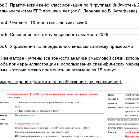
ок 3. Практический кейс: классификация по 4 группам; библиотека 
альным текстам ЕГЭ прошлых лет (от Л. Леонова до В. Астафьева).
ок 4. Чек-лист: 16 типов смысловых связей
ок 5. Сочинение по тексту досрочного экзамена 2026 г.
ок 6. Упражнения по определению вида связи между примерами
«Навигаторе» учтены все тонкости анализа смысловой связи, котор
 оба примера-иллюстрации и использования специфических марке
емы, которые можно применить на экзамене за 15 минут.
имеры страниц (нажмите на изображение для увеличения):