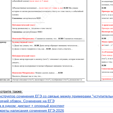
отрите также:
нструктор сочинения ЕГЭ со связью между примерами "уступитель
рячий обзвон. Сочинение на ЕГЭ
а в одном: диктант + опорный конспект
креты написания сочинения ЕГЭ-2026