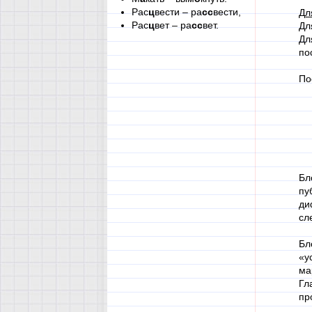
Рас
ц
вести – ра
сс
вести,
Дл
Рас
ц
вет – ра
сс
вет.
Дл
Дл
по
По
Бл
пу
ди
сл
Бл
«у
ма
Гл
пр