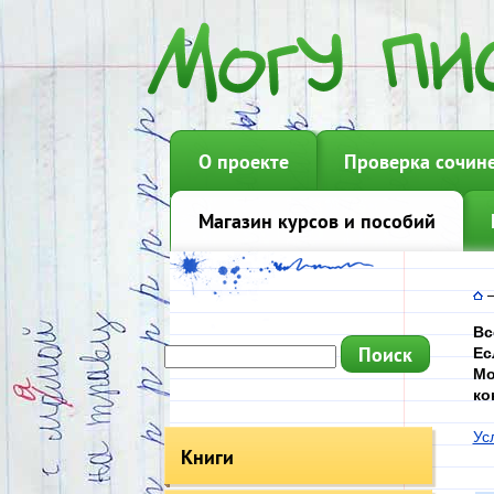
О проекте
Проверка сочин
Магазин курсов и пособий
Вс
Ес
Мо
ко
Ус
Книги