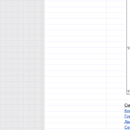
См
Ко
Го
Дв
Се