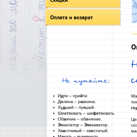
Оплата и возврат
О
Н
Не путайте:
И
д
ти – при
й
ти.
Ма
Д
о
лина – р
а
внина.
по
Ху
д
ший – лу
ч
ший.
го
Ше
ст
вовать – ше
фст
вовать.
Об
а
яние – об
о
няние.
Це
Эс
калатор –
Экс
каватор.
со
Хв
а
стливый – хв
о
статый.
ма
М
а
кать – вым
о
кнуть.