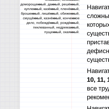
домороще
нн
ый, да
нн
ый, решё
нн
ый,
Навига
купле
нн
ый, казё
нн
ый, пленё
нн
ый,
броше
нн
ый, лишё
нн
ый, обиже
нн
ый,
сложны
смущё
нн
ый, казнё
нн
ый, конче
нн
ое
дело, побеждё
нн
ый, рождё
нн
ый,
которы
пеклеванный, недрема
нн
ый,
пуще
нн
ый, окая
нн
ый.
сущест
пристав
дефисн
сущест
Навига
10, 11,
все тр
рекоме
Навига