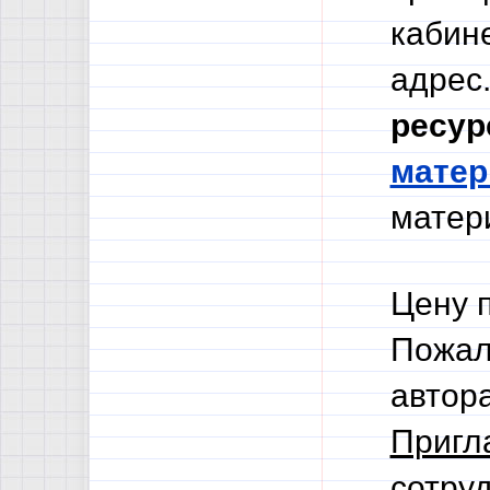
кабине
адрес.
ресур
мате
матери
Цену 
Пожал
автор
Пригл
сотруд