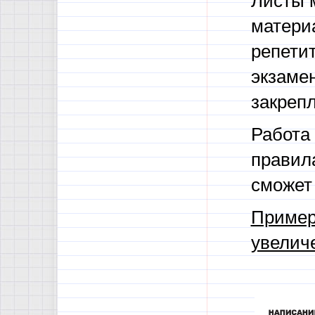
Листы м
материа
репетит
экзаме
закрепл
Работа 
правил
сможет
Пример
увелич