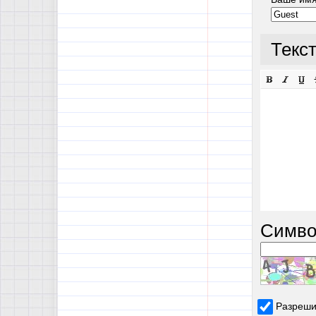
Текс
Симво
Разреши