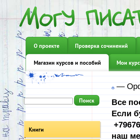
О проекте
Проверка сочинений
Магазин курсов и пособий
Мои курс
—
Орф
Все по
Если б
+79676
Книги
наш ме