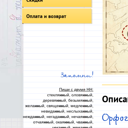
Оплата и возврат
Запомни!
Пиши с двумя НН:
стекля
нн
ый, оловя
нн
ый,
Описа
деревя
нн
ый, безымя
нн
ый,
жела
нн
ый, свяще
нн
ый, медле
нн
ый,
невида
нн
ый, неслыха
нн
ый,
Орфо
нежда
нн
ый, негада
нн
ый, нечая
нн
ый,
отчая
нн
ый, окая
нн
ый, чва
нн
ый,
чека
нн
ый, жема
нн
ый,