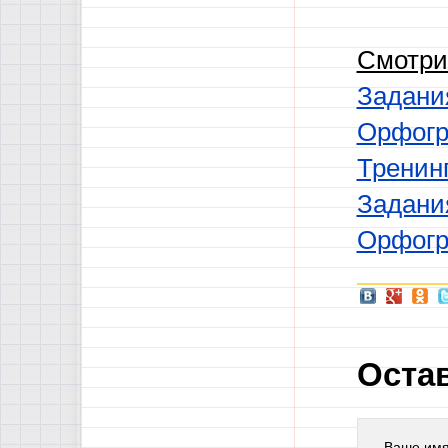
Смотри
Задани
Орфогр
Тренин
Задани
Орфог
Оста
Ваше им