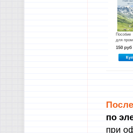
Пособие
для пром
контроля
150 руб
по пункт
9 класса
Ку
Посл
по эл
при о