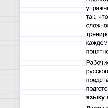
упражн
так, чт
сложном
трениро
каждом
понятно
Рабочи
русског
предст
подгот
языку в