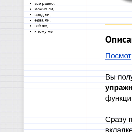
всё равно,
можно ли,
вряд ли,
едва ли,
всё же,
к тому же
Описа
Посмот
Вы пол
упражн
функци
Сразу 
вкладке