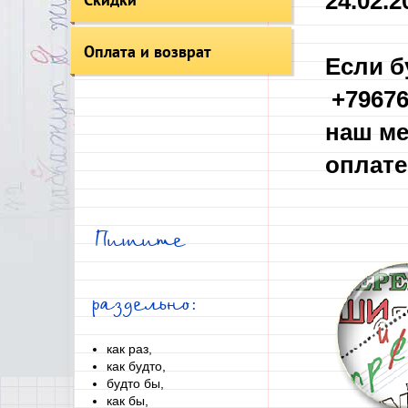
24.02.20
Оплата и возврат
Если б
+79676
наш ме
оплате
Пишите
раздельно:
как раз,
как будто,
будто бы,
как бы,