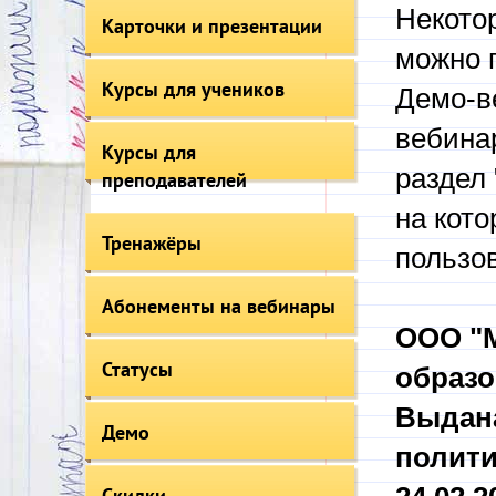
Некотор
Карточки и презентации
можно 
Курсы для учеников
Демо-в
вебинар
Курсы для
раздел
преподавателей
на кот
Тренажёры
пользо
Абонементы на вебинары
ООО "М
Статусы
образо
Выдана
Демо
полити
Скидки