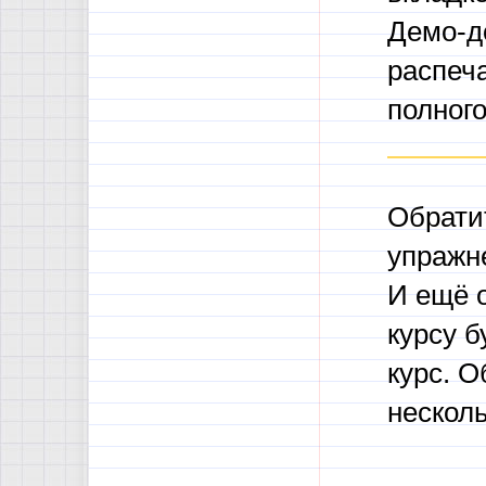
Демо-д
распеч
полного
Обрати
упражн
И ещё о
курсу б
курс. О
несколь