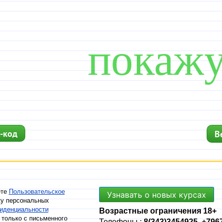
-код
В
ете
Пользовательское
Узнавать о новых курсах
ку персональных
иденциальности
Возрастные ограничения 18+
 только с письменного
Телефоны :
8(343)3454925, +796