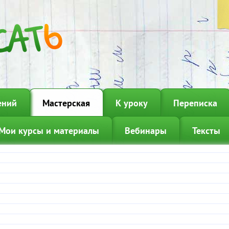
ений
Мастерская
К уроку
Переписка
Мои курсы и материалы
Вебинары
Тексты