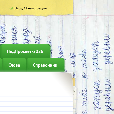
Вход
/
Регистрация
ПедПросвет-2026
Слова
Справочник