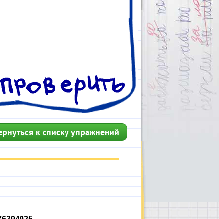
ернуться к списку упражнений
76394925