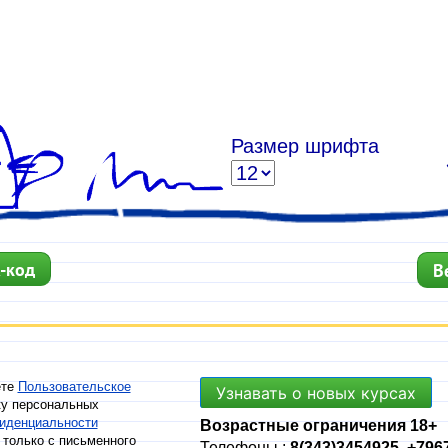
Размер шрифта
-код
В
ете
Пользовательское
Узнавать о новых курсах
ку персональных
иденциальности
Возрастные ограничения 18+
 только с письменного
Телефоны :
8(343)3454925, +796