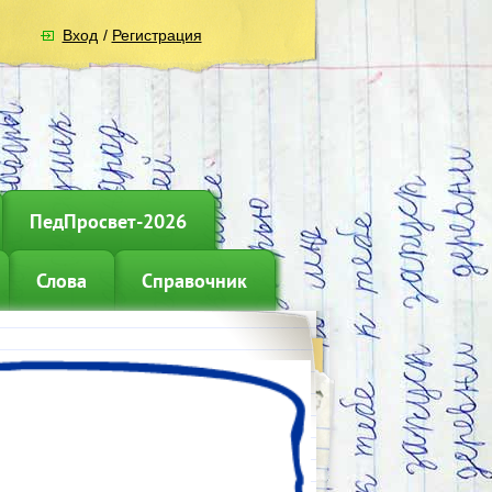
Вход
/
Регистрация
ПедПросвет-2026
Слова
Справочник