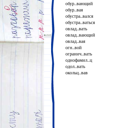
обур..вающий
обур..вая
обустра..вался
обустра..ваться
овлад..вать
овлад..вающий
овлад..вая
огн..вой
огранич..вать
однофамил..ц
одол..вать
окольц..вав
опрометч..вость
оранж..вый
оруженос..ц
оскуд..вать
оскуд..вающий
ослаб..вать
остекл..неть
остр..нький