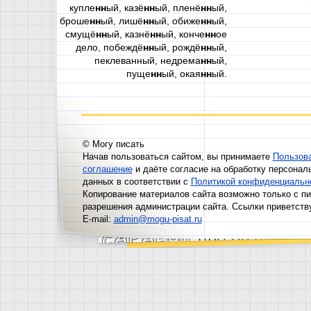
купле
нн
ый, казё
нн
ый, пленё
нн
ый,
броше
нн
ый, лишё
нн
ый, обиже
нн
ый,
смущё
нн
ый, казнё
нн
ый, конче
нн
ое
дело, побеждё
нн
ый, рождё
нн
ый,
пеклеванный, недрема
нн
ый,
пуще
нн
ый, окая
нн
ый.
© Могу писать
Начав пользоваться сайтом, вы принимаете
Пользов
соглашение
и даёте согласие на обработку персонал
данных в соответствии с
Политикой конфиденциальн
Копирование материалов сайта возможно только с п
разрешения администрации сайта. Ссылки приветств
E-mail:
admin@mogu-pisat.ru