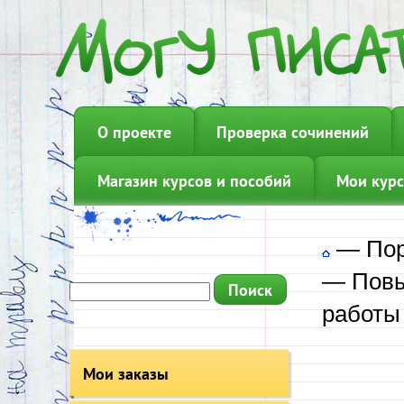
О проекте
Проверка сочинений
Магазин курсов и пособий
Мои курс
—
Пор
—
Пов
работы
Мои заказы