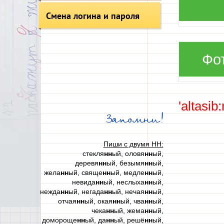
Смена логина и пароля
Фо
'altasib
Запомни!
Пиши с двумя НН:
стекля
нн
ый, оловя
нн
ый,
деревя
нн
ый, безымя
нн
ый,
жела
нн
ый, свяще
нн
ый, медле
нн
ый,
невида
нн
ый, неслыха
нн
ый,
нежда
нн
ый, негада
нн
ый, нечая
нн
ый,
отчая
нн
ый, окая
нн
ый, чва
нн
ый,
чека
нн
ый, жема
нн
ый,
домороще
нн
ый, да
нн
ый, решё
нн
ый,