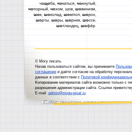
ча
що
ба,
чо
каться,
чо
кнутый,
чо
порный,
чо
хом, шов,
шо
винизм,
шо
к,
шо
колад,
шо
мпол,
шо
рох,
шо
рты,
шо
ры,
шо
рник,
шо
ссе,
шо
тландец,
шо
фёр.
© Могу писать
Начав пользоваться сайтом, вы принимаете
Пользов
соглашение
и даёте согласие на обработку персонал
данных в соответствии с
Политикой конфиденциальн
Копирование материалов сайта возможно только с п
разрешения администрации сайта. Ссылки приветств
E-mail:
admin@mogu-pisat.ru