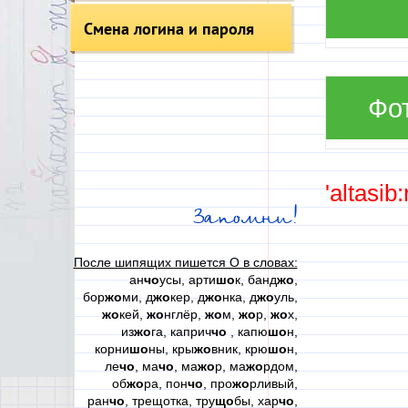
Смена логина и пароля
Фо
'altasib
Запомни!
После шипящих пишется О в словах:
ан
чо
усы, арти
шо
к, банд
жо
,
бор
жо
ми, д
жо
кер, д
жо
нка, д
жо
уль,
жо
кей,
жо
нглёр,
жо
м,
жо
р,
жо
х,
из
жо
га, каприч
чо
, капю
шо
н,
корни
шо
ны, кры
жо
вник, крю
шо
н,
ле
чо
, ма
чо
, ма
жо
р, ма
жо
рдом,
об
жо
ра, пон
чо
, про
жо
рливый,
ран
чо
, трещотка, тру
що
бы, хар
чо
,