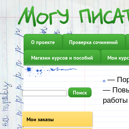
О проекте
Проверка сочинений
Магазин курсов и пособий
Мои курс
—
Пор
—
Пов
работы
Мои заказы