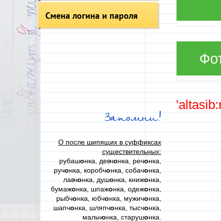
Смена логина и пароля
Фо
'altasib
Запомни!
О после шипящих в суффиксах
существительных:
рубаш
о
нка, девч
о
нка, реч
о
нка,
руч
о
нка, коробч
о
нка, собач
о
нка,
лавч
о
нка, душ
о
нка, книж
о
нка,
бумаж
о
нка, шпаж
о
нка, одеж
о
нка,
рыбч
о
нка, юбч
о
нка, мужич
о
нка,
шапч
о
нка, шляпч
о
нка, тысч
о
нка,
мальч
о
нка, старуш
о
нка.