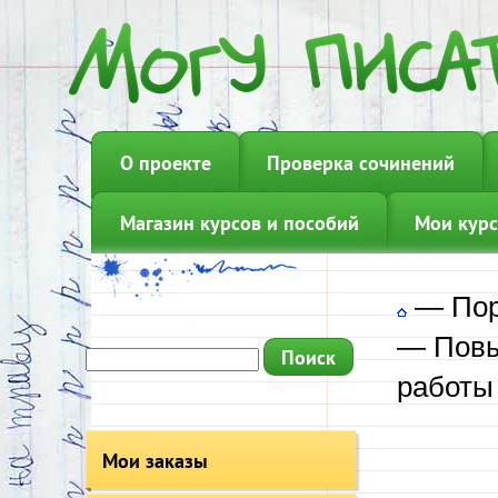
О проекте
Проверка сочинений
Магазин курсов и пособий
Мои курс
—
Пор
—
Пов
работы
Мои заказы