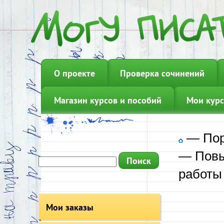
О проекте
Проверка сочинений
Магазин курсов и пособий
Мои курс
—
Пор
—
Пов
работы
Мои заказы