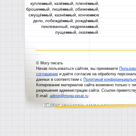
купле
нн
ый, казё
нн
ый, пленё
нн
ый,
броше
нн
ый, лишё
нн
ый, обиже
нн
ый,
смущё
нн
ый, казнё
нн
ый, конче
нн
ое
дело, побеждё
нн
ый, рождё
нн
ый,
пеклеванный, недрема
нн
ый,
пуще
нн
ый, окая
нн
ый.
© Могу писать
Начав пользоваться сайтом, вы принимаете
Пользов
соглашение
и даёте согласие на обработку персонал
данных в соответствии с
Политикой конфиденциальн
Копирование материалов сайта возможно только с п
разрешения администрации сайта. Ссылки приветств
E-mail:
admin@mogu-pisat.ru