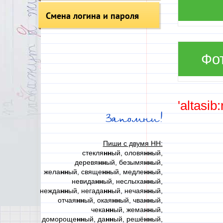
Смена логина и пароля
Фо
'altasib
Запомни!
Пиши с двумя НН:
стекля
нн
ый, оловя
нн
ый,
деревя
нн
ый, безымя
нн
ый,
жела
нн
ый, свяще
нн
ый, медле
нн
ый,
невида
нн
ый, неслыха
нн
ый,
нежда
нн
ый, негада
нн
ый, нечая
нн
ый,
отчая
нн
ый, окая
нн
ый, чва
нн
ый,
чека
нн
ый, жема
нн
ый,
домороще
нн
ый, да
нн
ый, решё
нн
ый,