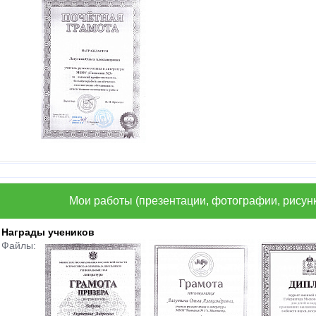
Мои работы (презентации, фотографии, рисунк
Награды учеников
Файлы: