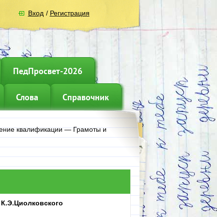
Вход
/
Регистрация
ПедПросвет-2026
Слова
Справочник
ние квалификации
—
Грамоты и
 К.Э.Циолковского