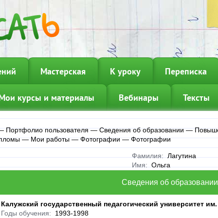
ений
Мастерская
К уроку
Переписка
Мои курсы и материалы
Вебинары
Тексты
—
Портфолио пользователя
—
Сведения об образовании
—
Повыше
пломы
—
Мои работы
—
Фотографии
—
Фотографии
Фамилия:
Лагутина
Имя:
Ольга
Сведения об образовании
Калужский государственный педагогический университет им.
Годы обучения:
1993-1998