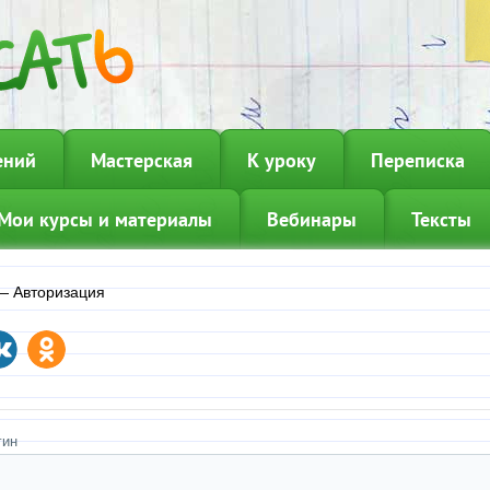
ений
Мастерская
К уроку
Переписка
Мои курсы и материалы
Вебинары
Тексты
—
Авторизация
гин