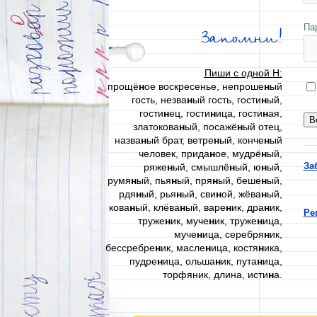
Па
Запомни!
Пиши с одной Н:
прощё
н
ое воскресенье, непроше
н
ый
гость, незва
н
ый гость, гости
н
ый,
гости
н
ец, гости
н
ица, гости
н
ая,
златокова
н
ый, посажё
н
ый отец,
назва
н
ый брат, ветре
н
ый, конче
н
ый
человек, прида
н
ое, мудрё
н
ый,
За
ряже
н
ый, смышлё
н
ый, ю
н
ый,
румя
н
ый, пья
н
ый, пря
н
ый, беше
н
ый,
рдя
н
ый, рья
н
ый, сви
н
ой, жёва
н
ый,
кова
н
ый, клёва
н
ый, варе
н
ик, дра
н
ик,
Ре
труже
н
ик, муче
н
ик, труже
н
ица,
муче
н
ица, серебря
н
ик,
бессребре
н
ик, масле
н
ица, костя
н
ика,
пудре
н
ица, ольша
н
ик, пута
н
ица,
торфяник, длина, исти
н
а.