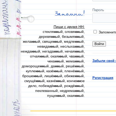
Пароль
Запомни!
Пиши с двумя НН:
стекля
нн
ый, оловя
нн
ый,
Запомнит
деревя
нн
ый, безымя
нн
ый,
жела
нн
ый, свяще
нн
ый, медле
нн
ый,
невида
нн
ый, неслыха
нн
ый,
нежда
нн
ый, негада
нн
ый, нечая
нн
ый,
отчая
нн
ый, окая
нн
ый, чва
нн
ый,
Забыли свой 
чека
нн
ый, жема
нн
ый,
домороще
нн
ый, да
нн
ый, решё
нн
ый,
купле
нн
ый, казё
нн
ый, пленё
нн
ый,
броше
нн
ый, лишё
нн
ый, обиже
нн
ый,
Регистрация
смущё
нн
ый, казнё
нн
ый, конче
нн
ое
дело, побеждё
нн
ый, рождё
нн
ый,
пеклеванный, недрема
нн
ый,
пуще
нн
ый, окая
нн
ый.