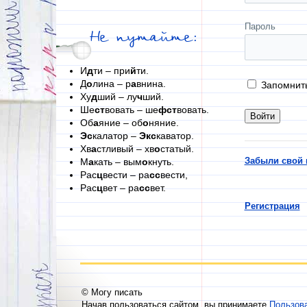
Пароль
Не путайте:
И
д
ти – при
й
ти.
Д
о
лина – р
а
внина.
Запомнит
Ху
д
ший – лу
ч
ший.
Ше
ст
вовать – ше
фст
вовать.
Об
а
яние – об
о
няние.
Эс
калатор –
Экс
каватор.
Хв
а
стливый – хв
о
статый.
Забыли свой 
М
а
кать – вым
о
кнуть.
Рас
ц
вести – ра
сс
вести,
Рас
ц
вет – ра
сс
вет.
Регистрация
© Могу писать
Начав пользоваться сайтом, вы принимаете
Пользов