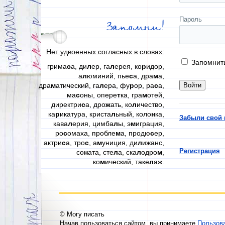
Пароль
Запомни!
Нет удвоенных согласных в словах:
Запомнит
грима
с
а, ди
л
ер, га
л
ерея, ко
р
идор,
а
л
юминий, пье
с
а, дра
м
а,
дра
м
атический, га
л
ера, фу
р
ор, ра
с
а,
ма
с
оны, опере
т
ка, гра
м
отей,
директри
с
а, дро
ж
ать, ко
л
ичество,
ка
р
икатура, криста
л
ьный, коло
н
ка,
Забыли свой 
кава
л
ерия, цимба
л
ы, э
м
играция,
ро
с
омаха, пробле
м
а, продю
с
ер,
актри
с
а, тро
с
, а
м
униция, ди
л
ижанс,
Регистрация
со
н
ата, сте
л
а, ска
л
одро
м
,
ко
м
ический, таке
л
аж.
© Могу писать
Начав пользоваться сайтом, вы принимаете
Пользов