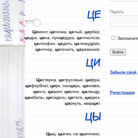
ЦЕ
Пароль
Це
мент,
це
почка,
це
лый,
це
рбер,
це
дра,
це
на, про
це
дура,
це
ллюлоза,
Запомнит
це
ллофан,
це
дить,
це
ломудрие,
це
нтнер,
це
пенеть,
це
ремония.
ЦИ
Забыли свой 
Ци
стерна,
ци
трусовые,
ци
фра,
ци
ферблат,
ци
рк, пан
ци
рь,
ци
новка,
ци
нга,
ци
анит,
ци
клон,
ци
линдр,
Регистрация
ци
мбалы,
ци
тадель,
ци
тата,
ци
рроз,
ци
ркуль, квар
ци
т.
ЦЫ
Цы
ц,
цы
ган, на
цы
почках,