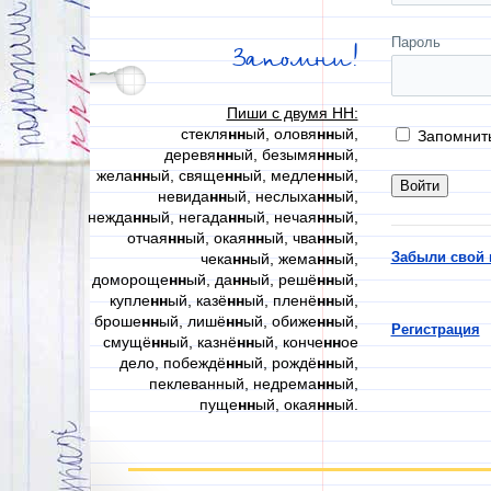
Пароль
Запомни!
Пиши с двумя НН:
стекля
нн
ый, оловя
нн
ый,
Запомнит
деревя
нн
ый, безымя
нн
ый,
жела
нн
ый, свяще
нн
ый, медле
нн
ый,
невида
нн
ый, неслыха
нн
ый,
нежда
нн
ый, негада
нн
ый, нечая
нн
ый,
отчая
нн
ый, окая
нн
ый, чва
нн
ый,
Забыли свой 
чека
нн
ый, жема
нн
ый,
домороще
нн
ый, да
нн
ый, решё
нн
ый,
купле
нн
ый, казё
нн
ый, пленё
нн
ый,
броше
нн
ый, лишё
нн
ый, обиже
нн
ый,
Регистрация
смущё
нн
ый, казнё
нн
ый, конче
нн
ое
дело, побеждё
нн
ый, рождё
нн
ый,
пеклеванный, недрема
нн
ый,
пуще
нн
ый, окая
нн
ый.