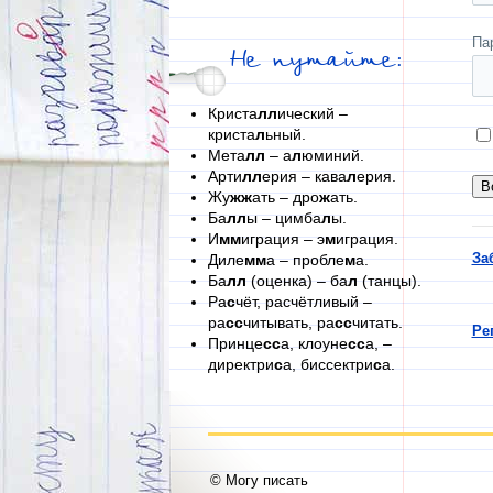
Па
Не путайте:
Криста
лл
ический –
криста
л
ьный.
Мета
лл
– а
л
юминий.
Арти
лл
ерия – кава
л
ерия.
Жу
жж
ать – дро
ж
ать.
Ба
лл
ы – цимба
л
ы.
И
мм
играция – э
м
играция.
За
Диле
мм
а – пробле
м
а.
Ба
лл
(оценка) – ба
л
(танцы).
Ра
с
чёт, расчётливый –
ра
сс
читывать, ра
сс
читать.
Ре
Принце
сс
а, клоуне
сс
а, –
директри
с
а, биссектри
с
а.
© Могу писать