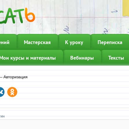
ений
Мастерская
К уроку
Переписка
Мои курсы и материалы
Вебинары
Тексты
—
Авторизация
гин