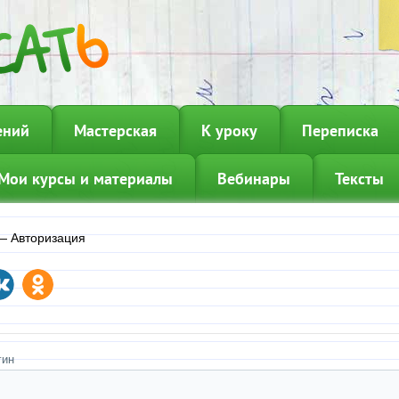
ений
Мастерская
К уроку
Переписка
Мои курсы и материалы
Вебинары
Тексты
—
Авторизация
гин