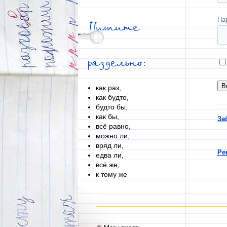
Па
Пишите
раздельно:
как раз,
как будто,
будто бы,
как бы,
За
всё равно,
можно ли,
вряд ли,
Ре
едва ли,
всё же,
к тому же