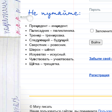
Пароль
Не путайте:
Пре
це
дент – ин
ци
дент.
П
а
лисадник – п
о
ликлиника.
Запомнит
Трен
е
р – трен
и
ровка.
След
ующ
ий – буд
ущ
ий.
Сверс
т
ник – ровесник.
Ш
о
рох – ш
ё
пот.
Иску
сс
тво – искусный.
Забыли свой 
Чу
в
ствовать – уча
ст
вовать.
Щ
ё
тка – трещ
о
тка.
Регистрация
© Могу писать
Начав пользоваться сайтом, вы принимаете
Пользов