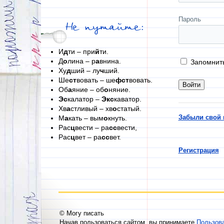
Пароль
Не путайте:
И
д
ти – при
й
ти.
Д
о
лина – р
а
внина.
Запомнит
Ху
д
ший – лу
ч
ший.
Ше
ст
вовать – ше
фст
вовать.
Об
а
яние – об
о
няние.
Эс
калатор –
Экс
каватор.
Хв
а
стливый – хв
о
статый.
Забыли свой 
М
а
кать – вым
о
кнуть.
Рас
ц
вести – ра
сс
вести,
Рас
ц
вет – ра
сс
вет.
Регистрация
© Могу писать
Начав пользоваться сайтом, вы принимаете
Пользов