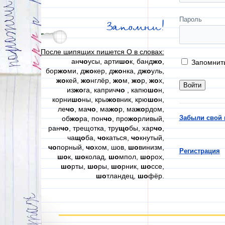
Пароль
Запомни!
После шипящих пишется О в словах:
ан
чо
усы, арти
шо
к, банд
жо
,
Запомнит
бор
жо
ми, д
жо
кер, д
жо
нка, д
жо
уль,
жо
кей,
жо
нглёр,
жо
м,
жо
р,
жо
х,
из
жо
га, каприч
чо
, капю
шо
н,
корни
шо
ны, кры
жо
вник, крю
шо
н,
ле
чо
, ма
чо
, ма
жо
р, ма
жо
рдом,
Забыли свой 
об
жо
ра, пон
чо
, про
жо
рливый,
ран
чо
, трещотка, тру
що
бы, хар
чо
,
ча
що
ба,
чо
каться,
чо
кнутый,
чо
порный,
чо
хом, шов,
шо
винизм,
Регистрация
шо
к,
шо
колад,
шо
мпол,
шо
рох,
шо
рты,
шо
ры,
шо
рник,
шо
ссе,
шо
тландец,
шо
фёр.