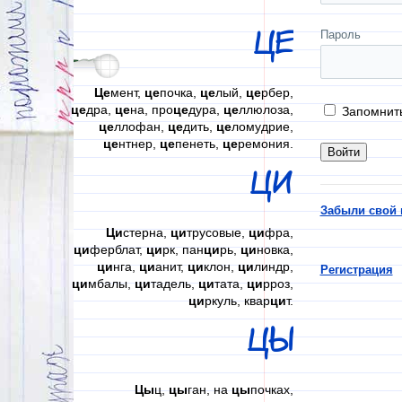
ЦЕ
Пароль
Це
мент,
це
почка,
це
лый,
це
рбер,
це
дра,
це
на, про
це
дура,
це
ллюлоза,
Запомнит
це
ллофан,
це
дить,
це
ломудрие,
це
нтнер,
це
пенеть,
це
ремония.
ЦИ
Забыли свой 
Ци
стерна,
ци
трусовые,
ци
фра,
ци
ферблат,
ци
рк, пан
ци
рь,
ци
новка,
ци
нга,
ци
анит,
ци
клон,
ци
линдр,
Регистрация
ци
мбалы,
ци
тадель,
ци
тата,
ци
рроз,
ци
ркуль, квар
ци
т.
ЦЫ
Цы
ц,
цы
ган, на
цы
почках,