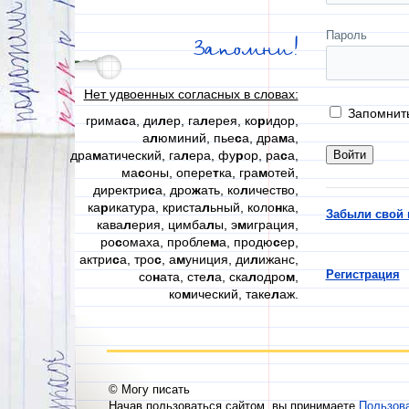
Пароль
Запомни!
Нет удвоенных согласных в словах:
Запомнит
грима
с
а, ди
л
ер, га
л
ерея, ко
р
идор,
а
л
юминий, пье
с
а, дра
м
а,
дра
м
атический, га
л
ера, фу
р
ор, ра
с
а,
ма
с
оны, опере
т
ка, гра
м
отей,
директри
с
а, дро
ж
ать, ко
л
ичество,
ка
р
икатура, криста
л
ьный, коло
н
ка,
Забыли свой 
кава
л
ерия, цимба
л
ы, э
м
играция,
ро
с
омаха, пробле
м
а, продю
с
ер,
актри
с
а, тро
с
, а
м
униция, ди
л
ижанс,
Регистрация
со
н
ата, сте
л
а, ска
л
одро
м
,
ко
м
ический, таке
л
аж.
© Могу писать
Начав пользоваться сайтом, вы принимаете
Пользов