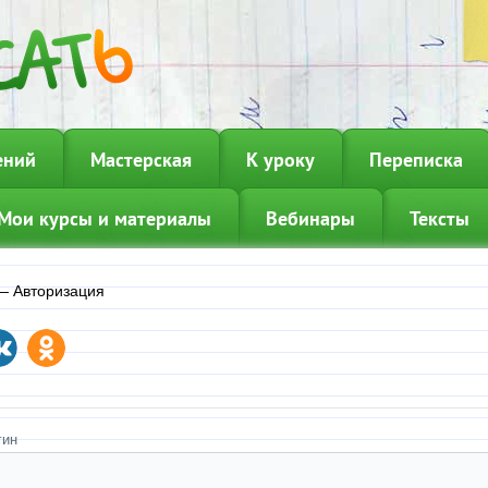
ений
Мастерская
К уроку
Переписка
Мои курсы и материалы
Вебинары
Тексты
—
Авторизация
гин