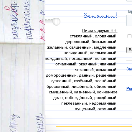
Па
Запомни!
Пиши с двумя НН:
стекля
нн
ый, оловя
нн
ый,
деревя
нн
ый, безымя
нн
ый,
жела
нн
ый, свяще
нн
ый, медле
нн
ый,
невида
нн
ый, неслыха
нн
ый,
нежда
нн
ый, негада
нн
ый, нечая
нн
ый,
отчая
нн
ый, окая
нн
ый, чва
нн
ый,
За
чека
нн
ый, жема
нн
ый,
домороще
нн
ый, да
нн
ый, решё
нн
ый,
купле
нн
ый, казё
нн
ый, пленё
нн
ый,
броше
нн
ый, лишё
нн
ый, обиже
нн
ый,
Ре
смущё
нн
ый, казнё
нн
ый, конче
нн
ое
дело, побеждё
нн
ый, рождё
нн
ый,
пеклеванный, недрема
нн
ый,
пуще
нн
ый, окая
нн
ый.