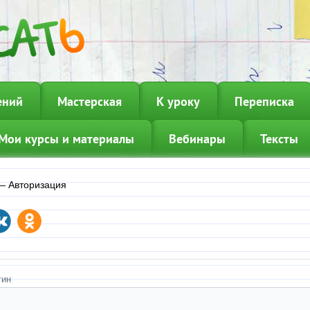
ений
Мастерская
К уроку
Переписка
Мои курсы и материалы
Вебинары
Тексты
—
Авторизация
гин