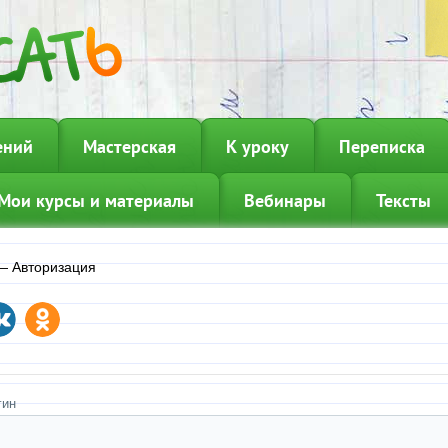
ений
Мастерская
К уроку
Переписка
Мои курсы и материалы
Вебинары
Тексты
—
Авторизация
гин