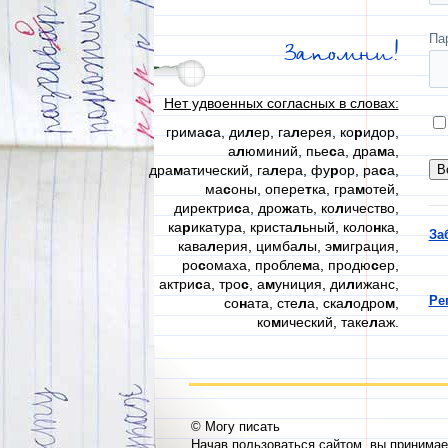
Па
Запомни!
Нет удвоенных согласных в словах:
грима
с
а, ди
л
ер, га
л
ерея, ко
р
идор,
а
л
юминий, пье
с
а, дра
м
а,
дра
м
атический, га
л
ера, фу
р
ор, ра
с
а,
ма
с
оны, опере
т
ка, гра
м
отей,
директри
с
а, дро
ж
ать, ко
л
ичество,
ка
р
икатура, криста
л
ьный, коло
н
ка,
За
кава
л
ерия, цимба
л
ы, э
м
играция,
ро
с
омаха, пробле
м
а, продю
с
ер,
актри
с
а, тро
с
, а
м
униция, ди
л
ижанс,
Ре
со
н
ата, сте
л
а, ска
л
одро
м
,
ко
м
ический, таке
л
аж.
© Могу писать
Начав пользоваться сайтом, вы принима