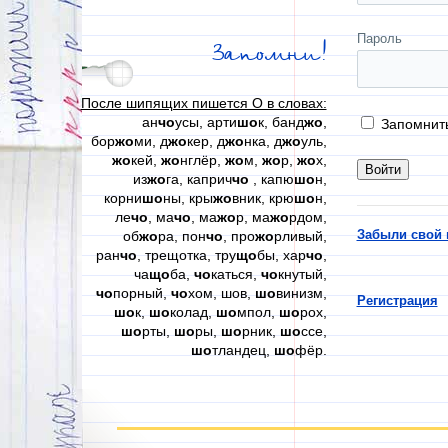
Пароль
Запомни!
После шипящих пишется О в словах:
ан
чо
усы, арти
шо
к, банд
жо
,
Запомнит
бор
жо
ми, д
жо
кер, д
жо
нка, д
жо
уль,
жо
кей,
жо
нглёр,
жо
м,
жо
р,
жо
х,
из
жо
га, каприч
чо
, капю
шо
н,
корни
шо
ны, кры
жо
вник, крю
шо
н,
ле
чо
, ма
чо
, ма
жо
р, ма
жо
рдом,
Забыли свой 
об
жо
ра, пон
чо
, про
жо
рливый,
ран
чо
, трещотка, тру
що
бы, хар
чо
,
ча
що
ба,
чо
каться,
чо
кнутый,
чо
порный,
чо
хом, шов,
шо
винизм,
Регистрация
шо
к,
шо
колад,
шо
мпол,
шо
рох,
шо
рты,
шо
ры,
шо
рник,
шо
ссе,
шо
тландец,
шо
фёр.