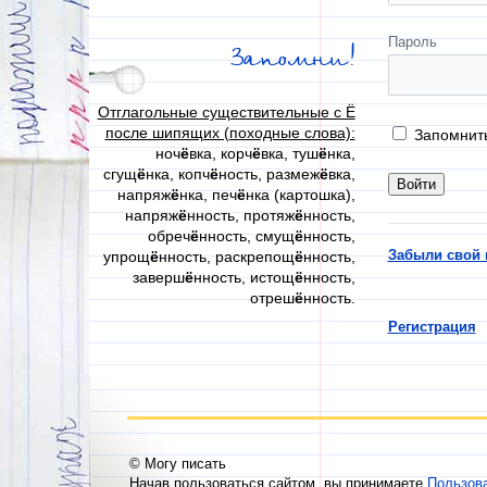
Пароль
Запомни!
Отглагольные существительные с Ё
после шипящих (походные слова):
Запомнит
ноч
ё
вка, корч
ё
вка, туш
ё
нка,
сгущ
ё
нка, копч
ё
ность, размеж
ё
вка,
напряж
ё
нка, печ
ё
нка (картошка),
напряж
ё
нность, протяж
ё
нность,
обреч
ё
нность, смущ
ё
нность,
Забыли свой 
упрощ
ё
нность, раскрепощ
ё
нность,
заверш
ё
нность, истощ
ё
нность,
отреш
ё
нность.
Регистрация
© Могу писать
Начав пользоваться сайтом, вы принимаете
Пользов