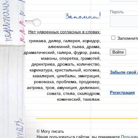
Пароль
Запомни!
Нет удвоенных согласных в словах:
Запомнит
грима
с
а, ди
л
ер, га
л
ерея, ко
р
идор,
а
л
юминий, пье
с
а, дра
м
а,
дра
м
атический, га
л
ера, фу
р
ор, ра
с
а,
ма
с
оны, опере
т
ка, гра
м
отей,
директри
с
а, дро
ж
ать, ко
л
ичество,
ка
р
икатура, криста
л
ьный, коло
н
ка,
Забыли свой 
кава
л
ерия, цимба
л
ы, э
м
играция,
ро
с
омаха, пробле
м
а, продю
с
ер,
актри
с
а, тро
с
, а
м
униция, ди
л
ижанс,
Регистрация
со
н
ата, сте
л
а, ска
л
одро
м
,
ко
м
ический, таке
л
аж.
© Могу писать
Начав пользоваться сайтом, вы принимаете
Пользов