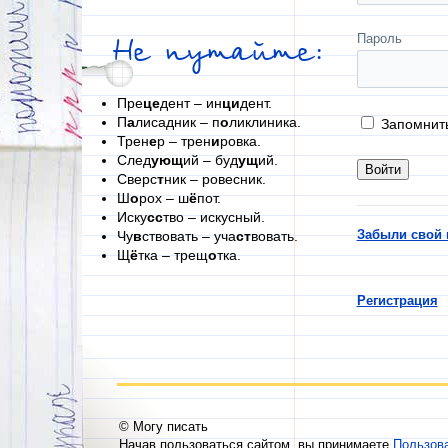
Пароль
Не путайте:
Пре
це
дент – ин
ци
дент.
П
а
лисадник – п
о
ликлиника.
Запомнит
Трен
е
р – трен
и
ровка.
След
ующ
ий – буд
ущ
ий.
Сверс
т
ник – ровесник.
Ш
о
рох – ш
ё
пот.
Иску
сс
тво – искусный.
Забыли свой 
Чу
в
ствовать – уча
ст
вовать.
Щ
ё
тка – трещ
о
тка.
Регистрация
© Могу писать
Начав пользоваться сайтом, вы принимаете
Пользов