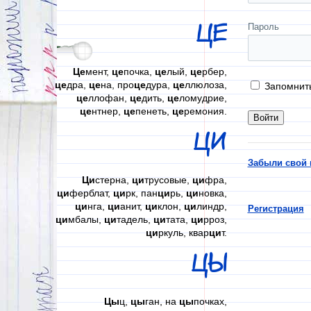
ЦЕ
Пароль
Це
мент,
це
почка,
це
лый,
це
рбер,
це
дра,
це
на, про
це
дура,
це
ллюлоза,
Запомнит
це
ллофан,
це
дить,
це
ломудрие,
це
нтнер,
це
пенеть,
це
ремония.
ЦИ
Забыли свой 
Ци
стерна,
ци
трусовые,
ци
фра,
ци
ферблат,
ци
рк, пан
ци
рь,
ци
новка,
ци
нга,
ци
анит,
ци
клон,
ци
линдр,
Регистрация
ци
мбалы,
ци
тадель,
ци
тата,
ци
рроз,
ци
ркуль, квар
ци
т.
ЦЫ
Цы
ц,
цы
ган, на
цы
почках,